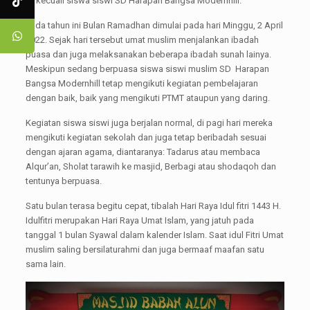
terkecuali siswa siswi SD Harapan Bangsa Modernhill.
Pada tahun ini Bulan Ramadhan dimulai pada hari Minggu, 2 April
2022. Sejak hari tersebut umat muslim menjalankan ibadah
puasa dan juga melaksanakan beberapa ibadah sunah lainya.
Meskipun sedang berpuasa siswa siswi muslim SD Harapan
Bangsa Modernhill tetap mengikuti kegiatan pembelajaran
dengan baik, baik yang mengikuti PTMT ataupun yang daring.
Kegiatan siswa siswi juga berjalan normal, di pagi hari mereka
mengikuti kegiatan sekolah dan juga tetap beribadah sesuai
dengan ajaran agama, diantaranya: Tadarus atau membaca
Alqur’an, Sholat tarawih ke masjid, Berbagi atau shodaqoh dan
tentunya berpuasa.
Satu bulan terasa begitu cepat, tibalah Hari Raya Idul fitri 1443 H.
Idulfitri merupakan Hari Raya Umat Islam, yang jatuh pada
tanggal 1 bulan Syawal dalam kalender Islam. Saat idul Fitri Umat
muslim saling bersilaturahmi dan juga bermaaf maafan satu
sama lain.