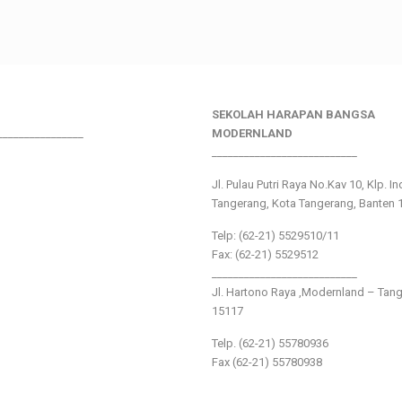
SEKOLAH HARAPAN BANGSA
________________
MODERNLAND
___________________________
Jl. Pulau Putri Raya No.Kav 10, Klp. I
Tangerang, Kota Tangerang, Banten 
Telp: (62-21) 5529510/11
Fax: (62-21) 5529512
___________________________
Jl. Hartono Raya ,Modernland – Tan
15117
Telp. (62-21) 55780936
Fax (62-21) 55780938