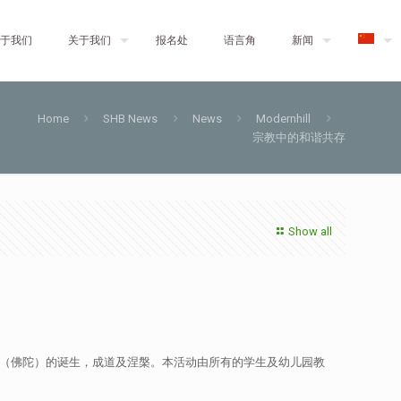
于我们
关于我们
报名处
语言角
新闻
Home
SHB News
News
Modernhill
宗教中的和谐共存
Show all
牟尼佛（佛陀）的诞生，成道及涅槃。本活动由所有的学生及幼儿园教