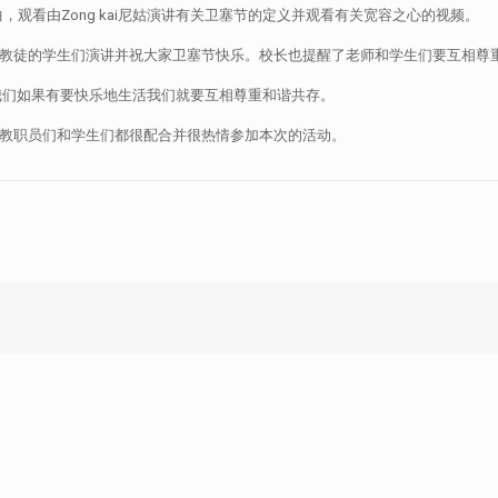
观看由Zong kai尼姑演讲有关卫塞节的定义并观看有关宽容之心的视频。
候为教职员和佛教徒的学生们演讲并祝大家卫塞节快乐。校长也提醒了老师和学生们要互相
诉我们如果有要快乐地生活我们就要互相尊重和谐共存。
所有教职员们和学生们都很配合并很热情参加本次的活动。