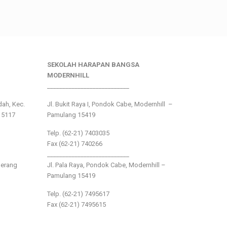
SEKOLAH HARAPAN BANGSA
MODERNHILL
___________________________
ndah, Kec.
Jl. Bukit Raya I, Pondok Cabe, Modernhill –
15117
Pamulang 15419
Telp. (62-21) 7403035
Fax (62-21) 740266
___________________________
gerang
Jl. Pala Raya, Pondok Cabe, Modernhill –
Pamulang 15419
Telp. (62-21) 7495617
Fax (62-21) 7495615