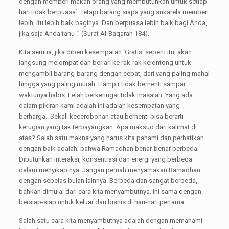
dengan memberi makan orang yang membutuhkan untuk setiap
hari tidak berpuasa˺. Tetapi barang siapa yang sukarela memberi
lebih, itu lebih baik baginya. Dan berpuasa lebih baik bagi Anda,
jika saja Anda tahu .” (Surat Al-Baqarah 184).
Kita semua, jika diberi kesempatan ‘Gratis' seperti itu, akan
langsung melompat dan berlari ke rak-rak kelontong untuk
mengambil barang-barang dengan cepat, dari yang paling mahal
hingga yang paling murah. Hampir tidak berhenti sampai
waktunya habis. Lelah berkeringat tidak masalah. Yang ada
dalam pikiran kami adalah ini adalah kesempatan yang
berharga.. Sekali kecerobohan atau berhenti bisa berarti
kerugian yang tak terbayangkan. Apa maksud dari kalimat di
atas? Salah satu makna yang harus kita pahami dan perhatikan
dengan baik adalah; bahwa Ramadhan benar-benar berbeda.
Dibutuhkan interaksi, konsentrasi dan energi yang berbeda
dalam menyikapinya. Jangan pernah menyamakan Ramadhan
dengan sebelas bulan lainnya. Berbeda dan sangat berbeda,
bahkan dimulai dari cara kita menyambutnya. Ini sama dengan
bersiap-siap untuk keluar dari bisnis di hari-hari pertama.
Salah satu cara kita menyambutnya adalah dengan memahami