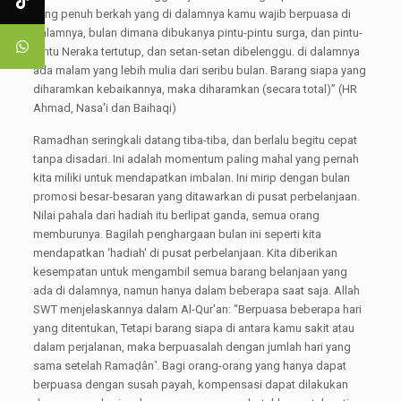
yang penuh berkah yang di dalamnya kamu wajib berpuasa di
dalamnya, bulan dimana dibukanya pintu-pintu surga, dan pintu-
pintu Neraka tertutup, dan setan-setan dibelenggu. di dalamnya
ada malam yang lebih mulia dari seribu bulan. Barang siapa yang
diharamkan kebaikannya, maka diharamkan (secara total)” (HR
Ahmad, Nasa'i dan Baihaqi)
Ramadhan seringkali datang tiba-tiba, dan berlalu begitu cepat
tanpa disadari. Ini adalah momentum paling mahal yang pernah
kita miliki untuk mendapatkan imbalan. Ini mirip dengan bulan
promosi besar-besaran yang ditawarkan di pusat perbelanjaan.
Nilai pahala dari hadiah itu berlipat ganda, semua orang
memburunya. Bagilah penghargaan bulan ini seperti kita
mendapatkan ‘hadiah' di pusat perbelanjaan. Kita diberikan
kesempatan untuk mengambil semua barang belanjaan yang
ada di dalamnya, namun hanya dalam beberapa saat saja. Allah
SWT menjelaskannya dalam Al-Qur'an: “Berpuasa beberapa hari
yang ditentukan, Tetapi barang siapa di antara kamu sakit atau
dalam perjalanan, maka berpuasalah dengan jumlah hari yang
sama setelah Ramaḍân˺. Bagi orang-orang yang hanya dapat
berpuasa dengan susah payah, kompensasi dapat dilakukan