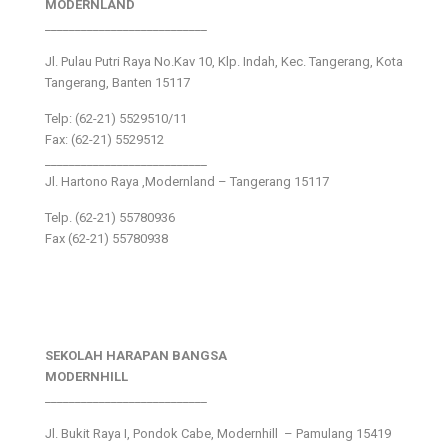
MODERNLAND
___________________________
Jl. Pulau Putri Raya No.Kav 10, Klp. Indah, Kec. Tangerang, Kota
Tangerang, Banten 15117
Telp: (62-21) 5529510/11
Fax: (62-21) 5529512
___________________________
Jl. Hartono Raya ,Modernland – Tangerang 15117
Telp. (62-21) 55780936
Fax (62-21) 55780938
SEKOLAH HARAPAN BANGSA
MODERNHILL
___________________________
Jl. Bukit Raya I, Pondok Cabe, Modernhill – Pamulang 15419