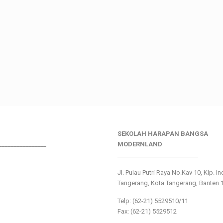
SEKOLAH HARAPAN BANGSA
________________
MODERNLAND
___________________________
Jl. Pulau Putri Raya No.Kav 10, Klp. I
Tangerang, Kota Tangerang, Banten 
Telp: (62-21) 5529510/11
Fax: (62-21) 5529512
___________________________