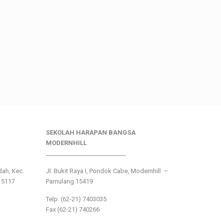
SEKOLAH HARAPAN BANGSA
MODERNHILL
___________________________
ndah, Kec.
Jl. Bukit Raya I, Pondok Cabe, Modernhill –
15117
Pamulang 15419
Telp. (62-21) 7403035
Fax (62-21) 740266
___________________________