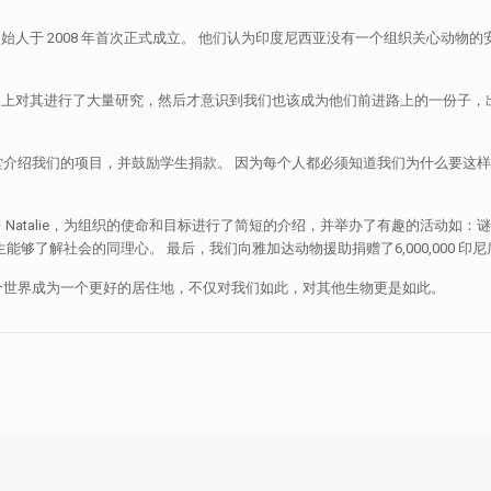
rin 和 Natalie 三位创始人于 2008 年首次正式成立。 他们认为印度尼西亚没有
rk 时，我们通过网络上对其进行了大量研究，然后才意识到我们也该成为他们前进路上
堂介绍我们的项目，并鼓励学生捐款。 因为每个人都必须知道我们为什么要这
Natalie，为组织的使命和目标进行了简短的介绍，并举办了有趣的活动如：谜
够了解社会的同理心。 最后，我们向雅加达动物援助捐赠了6,000,000 印尼
个世界成为一个更好的居住地，不仅对我们如此，对其他生物更是如此。