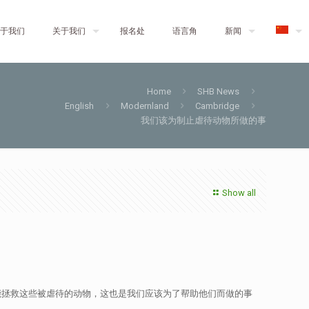
于我们
关于我们
报名处
语言角
新闻
Home
SHB News
English
Modernland
Cambridge
我们该为制止虐待动物所做的事
Show all
N)的组织能拯救这些被虐待的动物，这也是我们应该为了帮助他们而做的事