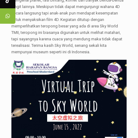
mengenai planet, rasi bintang, komet dan banyak benda-benda
langit lainnya. Meskipun tidak dapat mengunjungi wahana 4D
secara langsung tapi anak-anak pun mendapat kesempatan
untuk menyaksikan film 4D. Kegiatan ditutup dengan
memperlihatkan teropong besar yang ada di area Sky World
TMII, teropong ini biasanya digunakan untuk melihat matahari,
tapi sayangnya karena cuaca yang mendung maka tidak dapat
terealisasi. Terima kasih Sky World, senang sekali kita
mempunyai museum seperti ini di Indonesia.