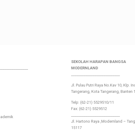
SEKOLAH HARAPAN BANGSA
________________
MODERNLAND
___________________________
Jl. Pulau Putri Raya No.Kav 10, Klp. I
Tangerang, Kota Tangerang, Banten 
Telp: (62-21) 5529510/11
Fax: (62-21) 5529512
___________________________
kademik
Jl. Hartono Raya ,Modernland – Tan
15117