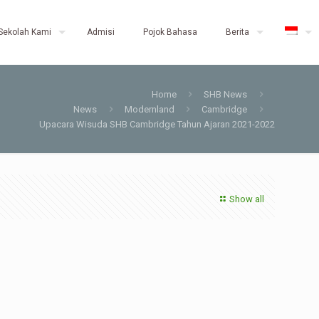
Sekolah Kami
Admisi
Pojok Bahasa
Berita
Home
SHB News
News
Modernland
Cambridge
Upacara Wisuda SHB Cambridge Tahun Ajaran 2021-2022
Show all