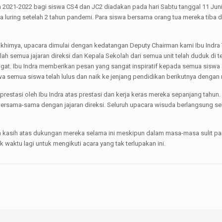
021-2022 bagi siswa CS4 dan JC2 diadakan pada hari Sabtu tanggal 11 Juni
 luring setelah 2 tahun pandemi. Para siswa bersama orang tua mereka tiba d
khirnya, upacara dimulai dengan kedatangan Deputy Chairman kami Ibu Indra
h semua jajaran direksi dan Kepala Sekolah dari semua unit telah duduk di
t. Ibu Indra memberikan pesan yang sangat inspiratif kepada semua siswa 
a semua siswa telah lulus dan naik ke jenjang pendidikan berikutnya dengan 
prestasi oleh Ibu Indra atas prestasi dan kerja keras mereka sepanjang tahun
sama-sama dengan jajaran direksi. Seluruh upacara wisuda berlangsung s
a kasih atas dukungan mereka selama ini meskipun dalam masa-masa sulit p
waktu lagi untuk mengikuti acara yang tak terlupakan ini.