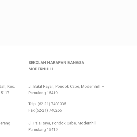
SEKOLAH HARAPAN BANGSA
MODERNHILL
___________________________
ndah, Kec.
Jl. Bukit Raya I, Pondok Cabe, Modernhill –
15117
Pamulang 15419
Telp. (62-21) 7403035
Fax (62-21) 740266
___________________________
gerang
Jl. Pala Raya, Pondok Cabe, Modernhill –
Pamulang 15419