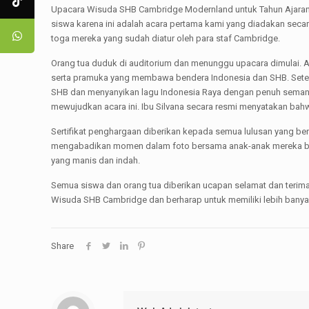
Upacara Wisuda SHB Cambridge Modernland untuk Tahun Ajaran 2
siswa karena ini adalah acara pertama kami yang diadakan secara
toga mereka yang sudah diatur oleh para staf Cambridge.
Orang tua duduk di auditorium dan menunggu upacara dimulai. A
serta pramuka yang membawa bendera Indonesia dan SHB. Setela
SHB dan menyanyikan lagu Indonesia Raya dengan penuh semanga
mewujudkan acara ini. Ibu Silvana secara resmi menyatakan bahw
Sertifikat penghargaan diberikan kepada semua lulusan yang ber
mengabadikan momen dalam foto bersama anak-anak mereka ber
yang manis dan indah.
Semua siswa dan orang tua diberikan ucapan selamat dan terim
Wisuda SHB Cambridge dan berharap untuk memiliki lebih banyak 
Share