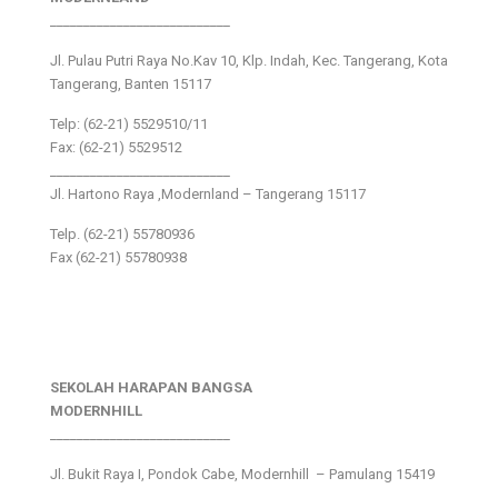
___________________________
Jl. Pulau Putri Raya No.Kav 10, Klp. Indah, Kec. Tangerang, Kota
Tangerang, Banten 15117
Telp: (62-21) 5529510/11
Fax: (62-21) 5529512
___________________________
Jl. Hartono Raya ,Modernland – Tangerang 15117
Telp. (62-21) 55780936
Fax (62-21) 55780938
SEKOLAH HARAPAN BANGSA
MODERNHILL
___________________________
Jl. Bukit Raya I, Pondok Cabe, Modernhill – Pamulang 15419