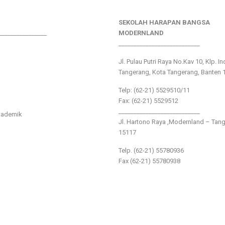
SEKOLAH HARAPAN BANGSA
________________
MODERNLAND
___________________________
Jl. Pulau Putri Raya No.Kav 10, Klp. I
Tangerang, Kota Tangerang, Banten 
Telp: (62-21) 5529510/11
Fax: (62-21) 5529512
___________________________
kademik
Jl. Hartono Raya ,Modernland – Tan
15117
Telp. (62-21) 55780936
Fax (62-21) 55780938