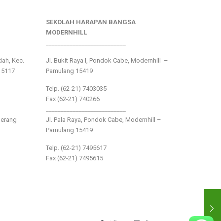
SEKOLAH HARAPAN BANGSA
MODERNHILL
___________________________
ndah, Kec.
Jl. Bukit Raya I, Pondok Cabe, Modernhill –
15117
Pamulang 15419
Telp. (62-21) 7403035
Fax (62-21) 740266
___________________________
gerang
Jl. Pala Raya, Pondok Cabe, Modernhill –
Pamulang 15419
Telp. (62-21) 7495617
Fax (62-21) 7495615