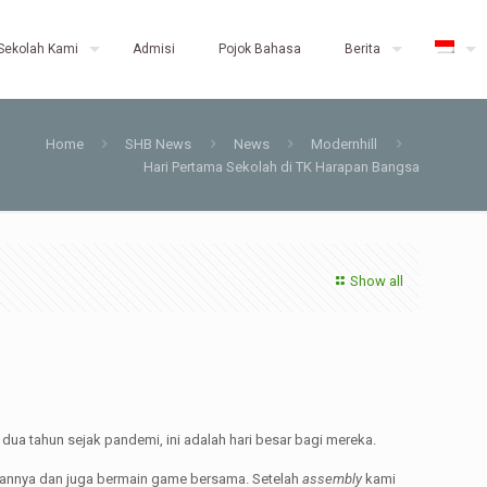
Sekolah Kami
Admisi
Pojok Bahasa
Berita
Home
SHB News
News
Modernhill
Hari Pertama Sekolah di TK Harapan Bangsa
Show all
a tahun sejak pandemi, ini adalah hari besar bagi mereka.
mannya dan juga bermain game bersama. Setelah
assembly
kami