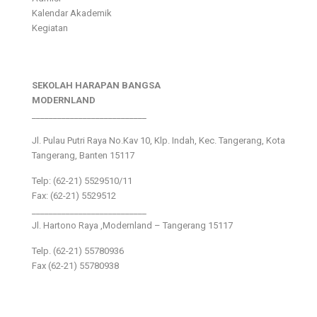
Kalendar Akademik
Kegiatan
SEKOLAH HARAPAN BANGSA
MODERNLAND
___________________________
Jl. Pulau Putri Raya No.Kav 10, Klp. Indah, Kec. Tangerang, Kota
Tangerang, Banten 15117
Telp: (62-21) 5529510/11
Fax: (62-21) 5529512
___________________________
Jl. Hartono Raya ,Modernland – Tangerang 15117
Telp. (62-21) 55780936
Fax (62-21) 55780938