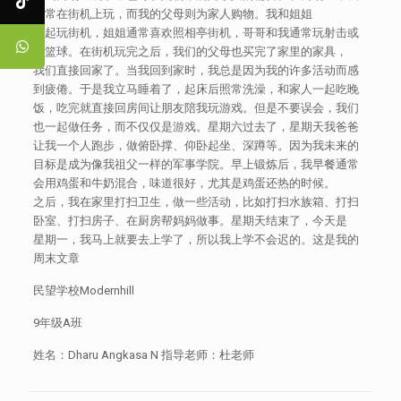
经常在街机上玩，而我的父母则为家人购物。我和姐姐
一起玩街机，姐姐通常喜欢照相亭街机，哥哥和我通常玩射击或
打篮球。在街机玩完之后，我们的父母也买完了家里的家具，
我们直接回家了。当我回到家时，我总是因为我的许多活动而感
到疲倦。于是我立马睡着了，起床后照常洗澡，和家人一起吃晚
饭，吃完就直接回房间让朋友陪我玩游戏。但是不要误会，我们
也一起做任务，而不仅仅是游戏。星期六过去了，星期天我爸爸
让我一个人跑步，做俯卧撑、仰卧起坐、深蹲等。因为我未来的
目标是成为像我祖父一样的军事学院。早上锻炼后，我早餐通常
会用鸡蛋和牛奶混合，味道很好，尤其是鸡蛋还热的时候。
之后，我在家里打扫卫生，做一些活动，比如打扫水族箱、打扫
卧室、打扫房子、在厨房帮妈妈做事。星期天结束了，今天是
星期一，我马上就要去上学了，所以我上学不会迟的。这是我的
周末文章
民望学校Modernhill
9年级A班
姓名：Dharu Angkasa N 指导老师：杜老师