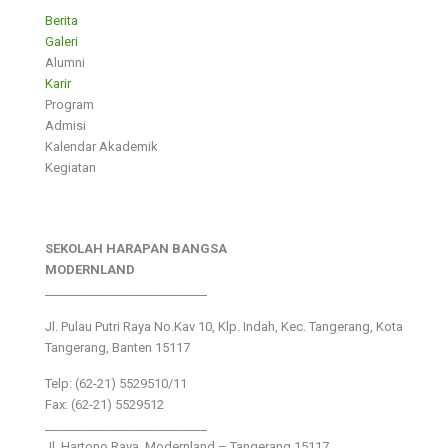
Berita
Galeri
Alumni
Karir
Program
Admisi
Kalendar Akademik
Kegiatan
SEKOLAH HARAPAN BANGSA
MODERNLAND
___________________________
Jl. Pulau Putri Raya No.Kav 10, Klp. Indah, Kec. Tangerang, Kota
Tangerang, Banten 15117
Telp: (62-21) 5529510/11
Fax: (62-21) 5529512
___________________________
Jl. Hartono Raya ,Modernland – Tangerang 15117