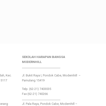
SEKOLAH HARAPAN BANGSA
MODERNHILL
___________________________
ndah, Kec.
Jl. Bukit Raya I, Pondok Cabe, Modernhill –
15117
Pamulang 15419
Telp. (62-21) 7403035
Fax (62-21) 740266
___________________________
gerang
Jl. Pala Raya, Pondok Cabe, Modernhill –