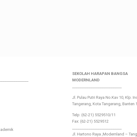
SEKOLAH HARAPAN BANGSA
________________
MODERNLAND
___________________________
Jl. Pulau Putri Raya No.Kav 10, Klp. I
Tangerang, Kota Tangerang, Banten 
Telp: (62-21) 5529510/11
Fax: (62-21) 5529512
___________________________
kademik
Jl. Hartono Raya ,Modernland – Tan