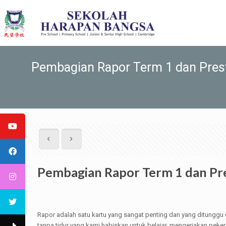
Pembagian Rapor Term 1 dan Pres
Pembagian Rapor Term 1 dan Pr
Rapor adalah satu kartu yang sangat penting dan yang ditunggu
tanpa tidur yang kami habiskan untuk belajar, mengerjakan pek