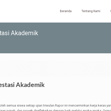
Beranda
Tentang Kami
tasi Akademik
estasi Akademik
 oleh semua siswa setiap ujian triwulan.Rapor ini mencerminkan kerja keras 
erjaan rumah, dan proyek direfleksikan dengan baik melalui angka-angka. Or