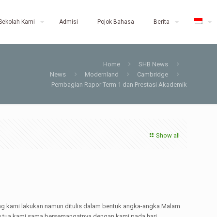
Sekolah Kami
Admisi
Pojok Bahasa
Berita
Home
SHB News
News
Modernland
Cambridge
Pembagian Rapor Term 1 dan Prestasi Akademik
Show all
yang kami lakukan namun ditulis dalam bentuk angka-angka.Malam
ang tua kami sama bersemangatnya dengan kami pada hari