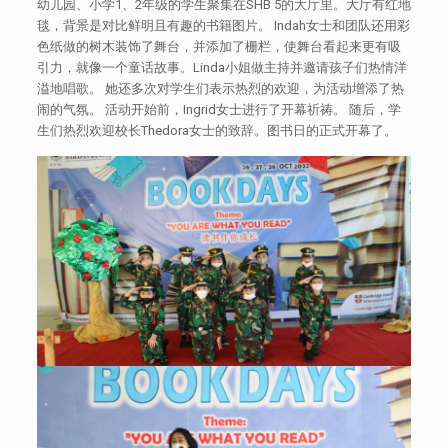
幼儿园、小学1、2年级的学生聚集在SHB 5的大厅里。大厅有红地
毯，背景是对比鲜明且有趣的书籍图片。 Indah女士和团队还用彩
色纸做的树木装饰了舞台，并添加了栅栏，使舞台看起来更有吸
引力，就像一个童话故事。Linda小姐做主持并邀请孩子们热情洋
溢地唱歌。 她还多次对学生们表示热烈的欢迎，为活动增添了热
闹的气氛。 活动开始前，Ingrid女士进行了开幕祈祷。 随后，学
生们热烈欢迎校长Thedora女士的致辞。图书日的正式开幕了。