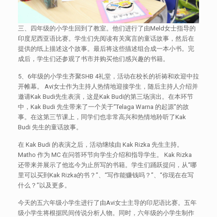
三、四年级的小学生回到了教室。他们进行了由Meld女士指导的
印度尼西亚语比赛。学生们先阅读有关寓言的童话故事，然后在
提供的纸上描述这个故事。最后将这些描述组合成一本小书。完
成后，学生们还参观了书市并购买他们感兴趣的书籍。
5、6年级的小学生齐聚SHB 4礼堂，活动在校长的祈祷和欢迎中拉
开帷幕。 Avi女士作为主持人热情地迎接学生，随后主持人介绍并
邀请Kak Budi先生表演，这是Kak Budi的第三场演出。在本环节
中，Kak Budi 先生带来了一个关于“Telaga Warna 的起源”的故
事。在这第三节课上，同学们也非常高兴和热情地聆听了Kak
Budi 先生的童话故事。
在 Kak Budi 的表演之后，活动继续由 Kak Rizka 先生主持。
Matho 作为 MC 在问答环节向学生介绍和指导学生。 Kak Rizka
还带来并展示了他迄今为止所写的书籍。学生们踊跃提问，从“哪
里可以买到Kak Rizka的书？”、“写作能赚钱吗？”、“你现在在写
什么？”以及更多。
今天的五六年级小学生进行了由Avi女士主导的印尼语比赛。五年
级小学生将根据民间传说分析人物。同时，六年级的小学生制作