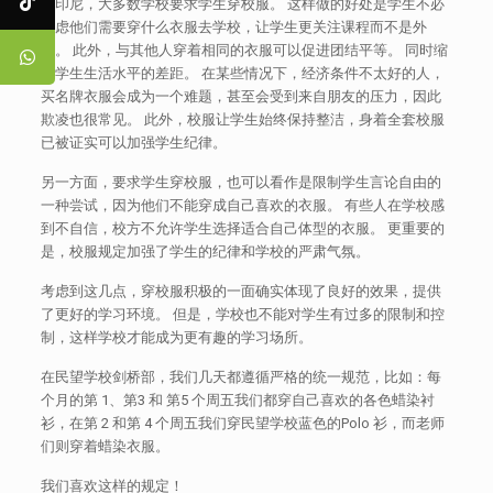
在印尼，大多数学校要求学生穿校服。 这样做的好处是学生不必
考虑他们需要穿什么衣服去学校，让学生更关注课程而不是外
表。 此外，与其他人穿着相同的衣服可以促进团结平等。 同时缩
小学生生活水平的差距。 在某些情况下，经济条件不太好的人，
买名牌衣服会成为一个难题，甚至会受到来自朋友的压力，因此
欺凌也很常见。 此外，校服让学生始终保持整洁，身着全套校服
已被证实可以加强学生纪律。
另一方面，要求学生穿校服，也可以看作是限制学生言论自由的
一种尝试，因为他们不能穿成自己喜欢的衣服。 有些人在学校感
到不自信，校方不允许学生选择适合自己体型的衣服。 更重要的
是，校服规定加强了学生的纪律和学校的严肃气氛。
考虑到这几点，穿校服积极的一面确实体现了良好的效果，提供
了更好的学习环境。 但是，学校也不能对学生有过多的限制和控
制，这样学校才能成为更有趣的学习场所。
在民望学校剑桥部，我们几天都遵循严格的统一规范，比如：每
个月的第 1、第3 和 第5 个周五我们都穿自己喜欢的各色蜡染衬
衫，在第 2 和第 4 个周五我们穿民望学校蓝色的Polo 衫，而老师
们则穿着蜡染衣服。
我们喜欢这样的规定！