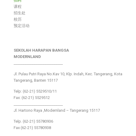
招聘
课程
招生处
校历
预定活动
SEKOLAH HARAPAN BANGSA
MODERNLAND
___________________________
Jl. Pulau Putri Raya No.Kav 10, Klp. Indah, Kec. Tangerang, Kota
Tangerang, Banten 15117
Telp: (62-21) 5529510/11
Fax: (62-21) 5529512
___________________________
Jl. Hartono Raya ,Modernland – Tangerang 15117
Telp. (62-21) 55780936
Fax (62-21) 55780938