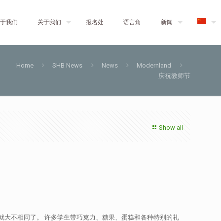
于我们
关于我们
报名处
语言角
新闻
Home
SHB News
News
Modernland
庆祝教师节
Show all
的情况就大不相同了。 许多学生带巧克力、糖果、蛋糕和各种特别的礼