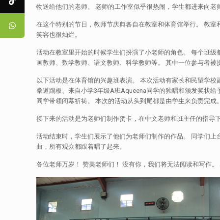
物送给他们的老师。 老师的工作室似乎很热闹，学生都进来向老师
在这个特别的节日，教师节庆典各自在教室和体育馆举行。 教室
笑容也很灿烂。
活动在教室里开始的时候学生们扮演了小老师的角色。 每个班级
画教师、数学教师、语文教师、科学教师等。 其中一位参与者被提
以下活动是在体育馆的兴趣班表演。 本次活动有家长和民望学校
拳道踢板、来自小学3年级A班Aqueena同学的独唱和颁发奖状给予小老师。
同学带领闭幕祈祷。 本次的活动从头到尾都是由学生来负责完成
接下来的活动是为老师们制作贺卡，在中文老师和班主任的指导
活动结束时，学生们展示了他们为老师们制作的作品。 同学们上台献上
曲，所有观众都跟着唱了起来。
各位老师万岁！ 赞美老师们！ 没有你，我们将无法阅读和写作。