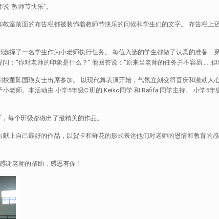
说“教师节快乐”。
和教室前面的布告栏都被装饰着教师节快乐的问候和学生们的文字。 布告栏上
都选择了一名学生作为小老师执行任务。 每位入选的学生都做了认真的准备，
问：“你对老师的印象是什么？” 他回答说：“原来当老师的任务并不容易……
副校董陈国瑛女士出席参加。 以现代舞表演开始，气氛立刻变得喜庆和激动人
本活动由 小学5年级C 班的 Keiko同学 和 Rafifa 同学主持。 小学5年级C 
。
下，每个班级都做出了最精美的作品。
自己最好的作品，以贺卡和鲜花的形式表达他们对老师的恩情和教育的感谢。 他们还
 感谢老师的帮助，感恩有你！