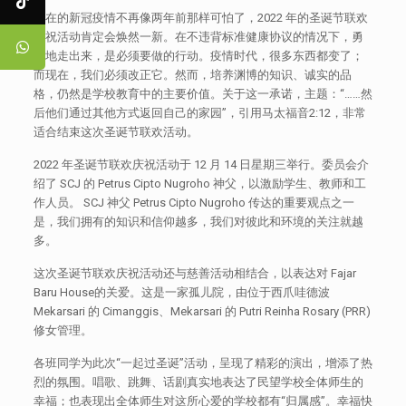
现在的新冠疫情不再像两年前那样可怕了，2022 年的圣诞节联欢
庆祝活动肯定会焕然一新。在不违背标准健康协议的情况下，勇
敢地走出来，是必须要做的行动。疫情时代，很多东西都变了；
而现在，我们必须改正它。然而，培养渊博的知识、诚实的品
格，仍然是学校教育中的主要价值。关于这一承诺，主题：“……然
后他们通过其他方式返回自己的家园”，引用马太福音2:12，非常
适合结束这次圣诞节联欢活动。
2022 年圣诞节联欢庆祝活动于 12 月 14 日星期三举行。委员会介
绍了 SCJ 的 Petrus Cipto Nugroho 神父，以激励学生、教师和工
作人员。 SCJ 神父 Petrus Cipto Nugroho 传达的重要观点之一
是，我们拥有的知识和信仰越多，我们对彼此和环境的关注就越
多。
这次圣诞节联欢庆祝活动还与慈善活动相结合，以表达对 Fajar
Baru House的关爱。这是一家孤儿院，由位于西爪哇德波
Mekarsari 的 Cimanggis、Mekarsari 的 Putri Reinha Rosary (PRR)
修女管理。
各班同学为此次“一起过圣诞”活动，呈现了精彩的演出，增添了热
烈的氛围。唱歌、跳舞、话剧真实地表达了民望学校全体师生的
幸福；也表现出全体师生对这所心爱的学校都有“归属感”。幸福快