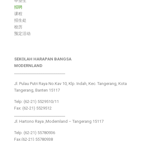
毕业生
招聘
课程
招生处
校历
预定活动
SEKOLAH HARAPAN BANGSA
MODERNLAND
___________________________
Jl. Pulau Putri Raya No.Kav 10, Klp. Indah, Kec. Tangerang, Kota
Tangerang, Banten 15117
Telp: (62-21) 5529510/11
Fax: (62-21) 5529512
___________________________
Jl. Hartono Raya ,Modernland – Tangerang 15117
Telp. (62-21) 55780936
Fax (62-21) 55780938