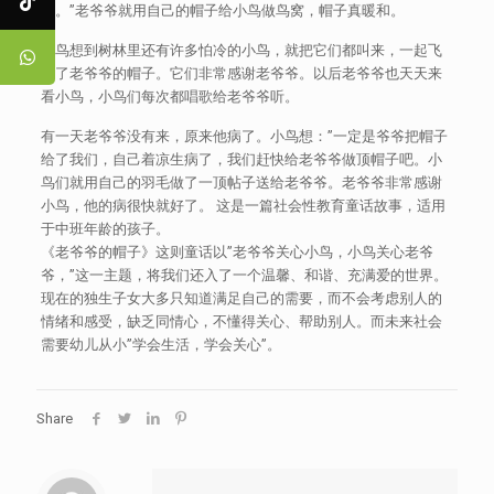
法。”老爷爷就用自己的帽子给小鸟做鸟窝，帽子真暖和。
小鸟想到树林里还有许多怕冷的小鸟，就把它们都叫来，一起飞
进了老爷爷的帽子。它们非常感谢老爷爷。以后老爷爷也天天来
看小鸟，小鸟们每次都唱歌给老爷爷听。
有一天老爷爷没有来，原来他病了。小鸟想：”一定是爷爷把帽子
给了我们，自己着凉生病了，我们赶快给老爷爷做顶帽子吧。小
鸟们就用自己的羽毛做了一顶帖子送给老爷爷。老爷爷非常感谢
小鸟，他的病很快就好了。 这是一篇社会性教育童话故事，适用
于中班年龄的孩子。
《老爷爷的帽子》这则童话以”老爷爷关心小鸟，小鸟关心老爷
爷，”这一主题，将我们还入了一个温馨、和谐、充满爱的世界。
现在的独生子女大多只知道满足自己的需要，而不会考虑别人的
情绪和感受，缺乏同情心，不懂得关心、帮助别人。而未来社会
需要幼儿从小”学会生活，学会关心”。
Share