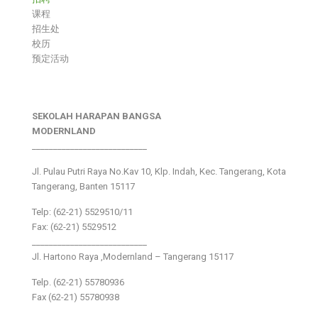
课程
招生处
校历
预定活动
SEKOLAH HARAPAN BANGSA
MODERNLAND
___________________________
Jl. Pulau Putri Raya No.Kav 10, Klp. Indah, Kec. Tangerang, Kota
Tangerang, Banten 15117
Telp: (62-21) 5529510/11
Fax: (62-21) 5529512
___________________________
Jl. Hartono Raya ,Modernland – Tangerang 15117
Telp. (62-21) 55780936
Fax (62-21) 55780938