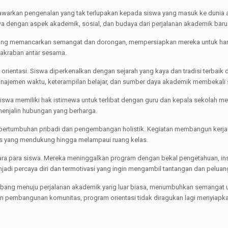
nawarkan pengenalan yang tak terlupakan kepada siswa yang masuk ke dunia ak
wa dengan aspek akademik, sosial, dan budaya dari perjalanan akademik bar
 yang memancarkan semangat dan dorongan, mempersiapkan mereka untuk hari
akraban antar sesama.
rientasi. Siswa diperkenalkan dengan sejarah yang kaya dan tradisi terbaik 
najemen waktu, keterampilan belajar, dan sumber daya akademik membekali
. Siswa memiliki hak istimewa untuk terlibat dengan guru dan kepala sekolah
enjalin hubungan yang berharga.
 pertumbuhan pribadi dan pengembangan holistik. Kegiatan membangun kerja
s yang mendukung hingga melampaui ruang kelas.
tara para siswa. Mereka meninggalkan program dengan bekal pengetahuan, ins
adi percaya diri dan termotivasi yang ingin mengambil tantangan dan peluan
erbang menuju perjalanan akademik yang luar biasa, menumbuhkan semangat 
 pembangunan komunitas, program orientasi tidak diragukan lagi menyiapka