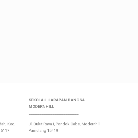
SEKOLAH HARAPAN BANGSA
MODERNHILL
___________________________
ndah, Kec.
Jl. Bukit Raya I, Pondok Cabe, Modernhill –
15117
Pamulang 15419