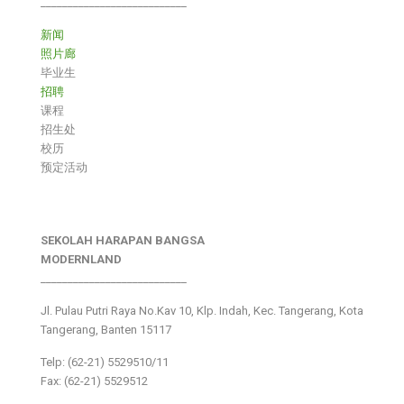
___________________________
新闻
照片廊
毕业生
招聘
课程
招生处
校历
预定活动
SEKOLAH HARAPAN BANGSA
MODERNLAND
___________________________
Jl. Pulau Putri Raya No.Kav 10, Klp. Indah, Kec. Tangerang, Kota
Tangerang, Banten 15117
Telp: (62-21) 5529510/11
Fax: (62-21) 5529512
___________________________