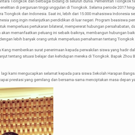
ntara Tiongkok dan berbagai bidang di seluruh dunia. Pemerintah Tiongko
enelitian di perguruan tinggi unggulan di Tiongkok. Selama periode 2017 hin
a Tiongkok dan Indonesia. Saat ini, lebih dari 15.000 mahasiswa Indonesia s
ndonesia yang ingin melanjutkan pendidikan di luar negeri. Program beasisw
ntuk memperluas pertukaran bilateral, mempererat hubungan persahabatan, da
eka akan memanfaatkan peluang ini sebaik-baiknya, membangun hubungan ba
 dengan lebih banyak orang untuk memperluas pemahaman tentang Tiongkok
 Lu Kang memberikan surat penerimaan kepada perwakilan siswa yang hadir dal
jut tentang situasi belajar dan kehidupan mereka di Tiongkok. Bapak Zhou 
ali lagi kami mengucapkan selamat kepada para siswa Sekolah Harapan Bang
capai prestasi yang gemilang dan bersama-sama menciptakan masa depan yan