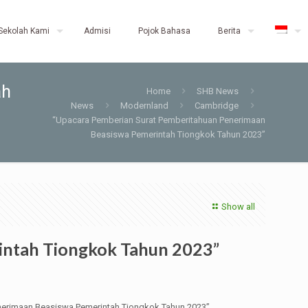
Sekolah Kami
Admisi
Pojok Bahasa
Berita
ah
Home
SHB News
News
Modernland
Cambridge
“Upacara Pemberian Surat Pemberitahuan Penerimaan
Beasiswa Pemerintah Tiongkok Tahun 2023”
Show all
intah Tiongkok Tahun 2023”
nerimaan Beasiswa Pemerintah Tiongkok Tahun 2023”.