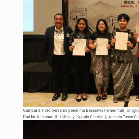
Gambar 3: Foto bersama penerima Beasiswa Pemerintah Tiongko
Dari kiri ke kanan: Ibu Melany (Kepala Sekolah); Jessica Tasya S