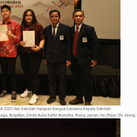
k 2023 dari Sekolah Harapan Bangsa bersama Kepala Sekolah.
inaga, Angellyn; Dinda Aulia Safitri Anindita; Wang Junran; He Zhijun Zhi Je