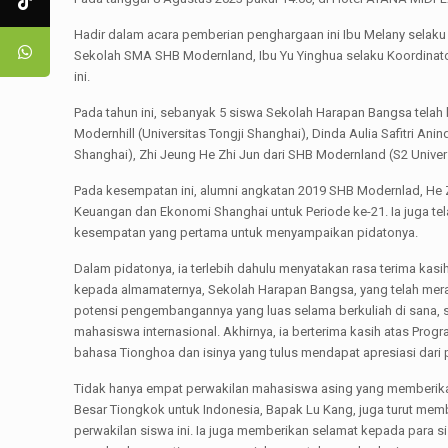
Hadir dalam acara pemberian penghargaan ini Ibu Melany selak
Sekolah SMA SHB Modernland, Ibu Yu Yinghua selaku Koordinat
ini.
Pada tahun ini, sebanyak 5 siswa Sekolah Harapan Bangsa telah
Modernhill (Universitas Tongji Shanghai), Dinda Aulia Safitri A
Shanghai), Zhi Jeung He Zhi Jun dari SHB Modernland (S2 Unive
Pada kesempatan ini, alumni angkatan 2019 SHB Modernlad, He Zhi
Keuangan dan Ekonomi Shanghai untuk Periode ke-21. Ia juga tel
kesempatan yang pertama untuk menyampaikan pidatonya.
Dalam pidatonya, ia terlebih dahulu menyatakan rasa terima kas
kepada almamaternya, Sekolah Harapan Bangsa, yang telah mer
potensi pengembangannya yang luas selama berkuliah di sana, 
mahasiswa internasional. Akhirnya, ia berterima kasih atas Pr
bahasa Tionghoa dan isinya yang tulus mendapat apresiasi dari p
Tidak hanya empat perwakilan mahasiswa asing yang memberika
Besar Tiongkok untuk Indonesia, Bapak Lu Kang, juga turut m
perwakilan siswa ini. Ia juga memberikan selamat kepada para