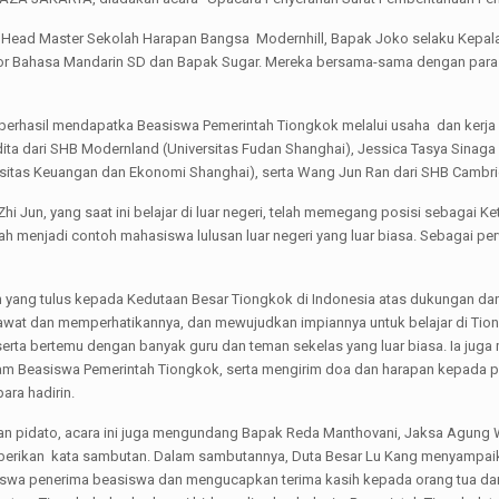
u Head Master Sekolah Harapan Bangsa Modernhill, Bapak Joko selaku Kepal
or Bahasa Mandarin SD dan Bapak Sugar. Mereka bersama-sama dengan para s
 berhasil mendapatka Beasiswa Pemerintah Tiongkok melalui usaha dan kerja 
nindita dari SHB Modernland (Universitas Fudan Shanghai), Jessica Tasya Sin
rsitas Keuangan dan Ekonomi Shanghai), serta Wang Jun Ran dari SHB Cambri
 Jun, yang saat ini belajar di luar negeri, telah memegang posisi sebagai Ke
ah menjadi contoh mahasiswa lulusan luar negeri yang luar biasa. Sebagai per
ih yang tulus kepada Kedutaan Besar Tiongkok di Indonesia atas dukungan dan
awat dan memperhatikannya, dan mewujudkan impiannya untuk belajar di Tio
serta bertemu dengan banyak guru dan teman sekelas yang luar biasa. Ia ju
ogram Beasiswa Pemerintah Tiongkok, serta mengirim doa dan harapan kepada p
ara hadirin.
n pidato, acara ini juga mengundang Bapak Reda Manthovani, Jaksa Agung 
emberikan kata sambutan. Dalam sambutannya, Duta Besar Lu Kang menyampai
 siswa penerima beasiswa dan mengucapkan terima kasih kepada orang tua d