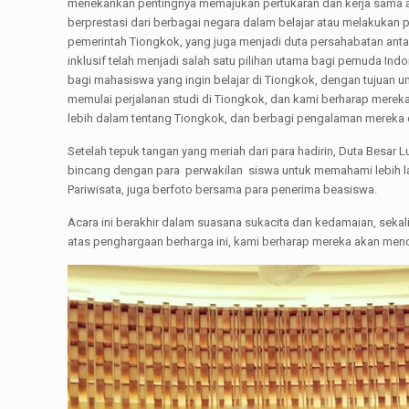
menekankan pentingnya memajukan pertukaran dan kerja sama a
berprestasi dari berbagai negara dalam belajar atau melakukan p
pemerintah Tiongkok, yang juga menjadi duta persahabatan antar
inklusif telah menjadi salah satu pilihan utama bagi pemuda I
bagi mahasiswa yang ingin belajar di Tiongkok, dengan tujuan u
memulai perjalanan studi di Tiongkok, dan kami berharap mer
lebih dalam tentang Tiongkok, dan berbagi pengalaman mereka
Setelah tepuk tangan yang meriah dari para hadirin, Duta Besar
bincang dengan para perwakilan siswa untuk memahami lebih lan
Pariwisata, juga berfoto bersama para penerima beasiswa.
Acara ini berakhir dalam suasana sukacita dan kedamaian, sek
atas penghargaan berharga ini, kami berharap mereka akan men