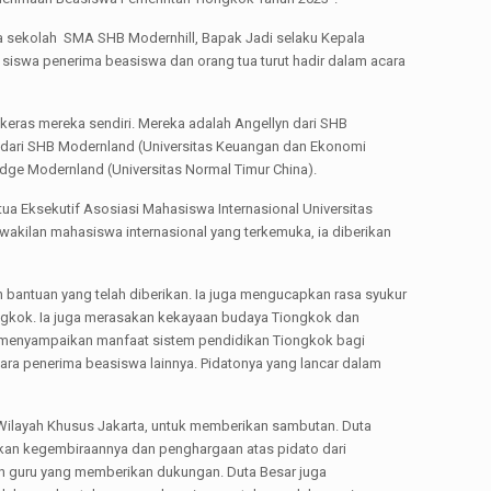
a sekolah SMA SHB Modernhill, Bapak Jadi selaku Kepala
iswa penerima beasiswa dan orang tua turut hadir dalam acara
keras mereka sendiri. Mereka adalah Angellyn dari SHB
aga dari SHB Modernland (Universitas Keuangan dan Ekonomi
dge Modernland (Universitas Normal Timur China).
tua Eksekutif Asosiasi Mahasiswa Internasional Universitas
wakilan mahasiswa internasional yang terkemuka, ia diberikan
 bantuan yang telah diberikan. Ia juga mengucapkan rasa syukur
ngkok. Ia juga merasakan kekayaan budaya Tiongkok dan
ga menyampaikan manfaat sistem pendidikan Tiongkok bagi
ara penerima beasiswa lainnya. Pidatonya yang lancar dalam
Wilayah Khusus Jakarta, untuk memberikan sambutan. Duta
kan kegembiraannya dan penghargaan atas pidato dari
an guru yang memberikan dukungan. Duta Besar juga