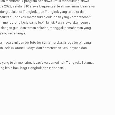
k telah membentuk program beasiswa untuk mendukung siswa
gga 2023, sekitar 810 siswa berprestasi telah menerima beasiswa
edang belajar di Tiongkok, dan Tiongkok yang terbuka dan
a pemerintah Tiongkok memberikan dukungan yang komprehensif
n mendorong kerja sama lebih lanjut. Para siswa akan segera
ik dengan guru dan teman sekelas, menggali pemahaman yang
 yang sebenarnya.
am acara ini dan berfoto bersama mereka. Ia juga berbincang-
Bin, selaku Atase Budaya dari Kementerian Kebudayaan dan
sa yang telah menerima beasiswa pemerintah Tiongkok. Selamat
g lebih baik bagi Tiongkok dan Indonesia.