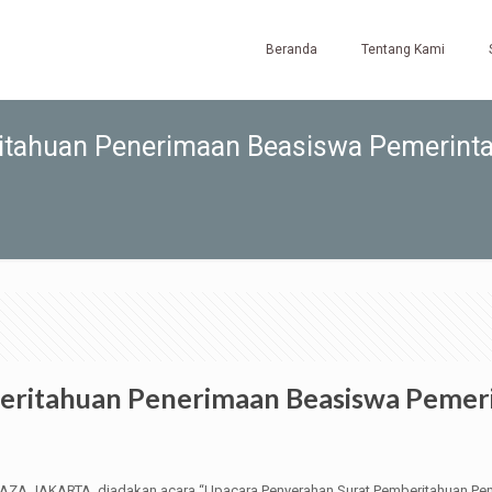
Beranda
Tentang Kami
itahuan Penerimaan Beasiswa Pemerint
eritahuan Penerimaan Beasiswa Pemer
PLAZA JAKARTA, diadakan acara “Upacara Penyerahan Surat Pemberitahuan Pe