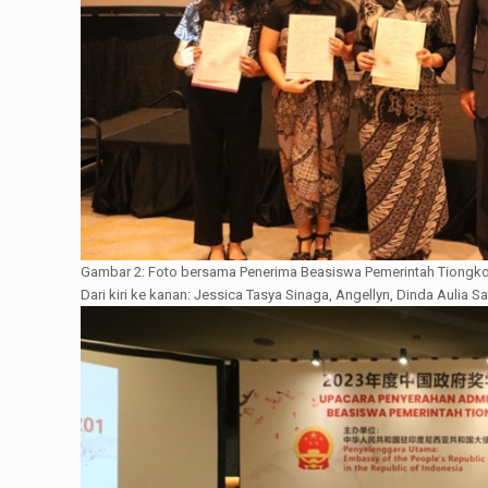
Gambar 2: Foto bersama Penerima Beasiswa Pemerintah Tiongko
Dari kiri ke kanan: Jessica Tasya Sinaga, Angellyn, Dinda Aulia S