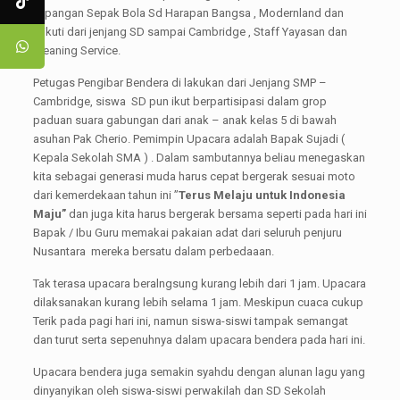
lapangan Sepak Bola Sd Harapan Bangsa , Modernland dan
diikuti dari jenjang SD sampai Cambridge , Staff Yayasan dan
Cleaning Service.
Petugas Pengibar Bendera di lakukan dari Jenjang SMP –
Cambridge, siswa SD pun ikut berpartisipasi dalam grop
paduan suara gabungan dari anak – anak kelas 5 di bawah
asuhan Pak Cherio. Pemimpin Upacara adalah Bapak Sujadi (
Kepala Sekolah SMA ) . Dalam sambutannya beliau menegaskan
kita sebagai generasi muda harus cepat bergerak sesuai moto
dari kemerdekaan tahun ini ”
Terus Melaju untuk Indonesia
Maju”
dan juga kita harus bergerak bersama seperti pada hari ini
Bapak / Ibu Guru memakai pakaian adat dari seluruh penjuru
Nusantara mereka bersatu dalam perbedaaan.
Tak terasa upacara beralngsung kurang lebih dari 1 jam. Upacara
dilaksanakan kurang lebih selama 1 jam. Meskipun cuaca cukup
Terik pada pagi hari ini, namun siswa-siswi tampak semangat
dan turut serta sepenuhnya dalam upacara bendera pada hari ini.
Upacara bendera juga semakin syahdu dengan alunan lagu yang
dinyanyikan oleh siswa-siswi perwakilah dan SD Sekolah