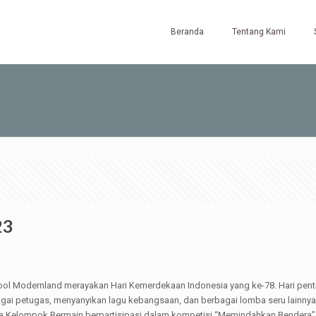
Beranda
Tentang Kami
23
l Modernland merayakan Hari Kemerdekaan Indonesia yang ke-78. Hari pentin
agai petugas, menyanyikan lagu kebangsaan, dan berbagai lomba seru lainnya.
 Kelompok Bermain berpartisipasi dalam kompetisi “Memindahkan Bendera” 