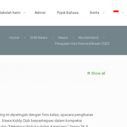
Sekolah Kami
Admisi
Pojok Bahasa
Berita
Home
SHB News
News
Modernland
Perayaan Hari Kemerdekaan 2023
Show all
g ini diperingati dengan foto kelas, upacara pengibaran
 Siswa Kiddy Club berpartisipasi dalam kompetisi
dan “Melempar Bola ke dalam Keranjang.” Siswa TK A