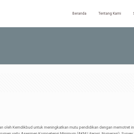
Beranda
Tentang Kami
n oleh Kemdikbud untuk meningkatkan mutu pendidikan dengan memotret inpu
rumen yaitu Asesmen Kompetensi Minimum (AKM Literasi, Numerasi), Survey Ka