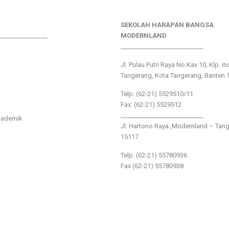
SEKOLAH HARAPAN BANGSA
________________
MODERNLAND
___________________________
Jl. Pulau Putri Raya No.Kav 10, Klp. I
Tangerang, Kota Tangerang, Banten 
Telp: (62-21) 5529510/11
Fax: (62-21) 5529512
___________________________
kademik
Jl. Hartono Raya ,Modernland – Tan
15117
Telp. (62-21) 55780936
Fax (62-21) 55780938