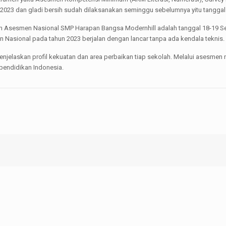
023 dan gladi bersih sudah dilaksanakan seminggu sebelumnya yitu tanggal
n Asesmen Nasional SMP Harapan Bangsa Modernhill adalah tanggal 18-19 S
 Nasional pada tahun 2023 berjalan dengan lancar tanpa ada kendala teknis.
njelaskan profil kekuatan dan area perbaikan tiap sekolah. Melalui asesmen n
 pendidikan Indonesia.