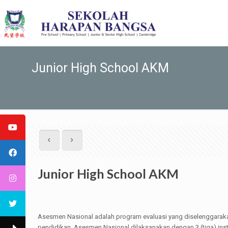
Junior High School AKM
Junior High School AKM
Asesmen Nasional adalah program evaluasi yang diselenggaraka
pendidikan. Asesmen Nasional dilaksanakan dengan 3 (tiga) inst