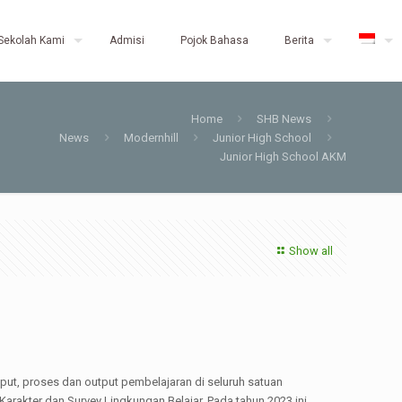
Sekolah Kami
Admisi
Pojok Bahasa
Berita
Home
SHB News
News
Modernhill
Junior High School
Junior High School AKM
Show all
t, proses dan output pembelajaran di seluruh satuan
rakter dan Survey Lingkungan Belajar. Pada tahun 2023 ini,