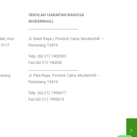
SEKOLAH HARAPAN BANGSA
MODERNHILL
___________________________
ndah, Kec.
Jl. Bukit Raya I, Pondok Cabe, Modernhill –
15117
Pamulang 15419
Telp. (62-21) 7403035
Fax (62-21) 740266
___________________________
gerang
Jl. Pala Raya, Pondok Cabe, Modernhill –
Pamulang 15419
Telp. (62-21) 7495617
Fax (62-21) 7495615