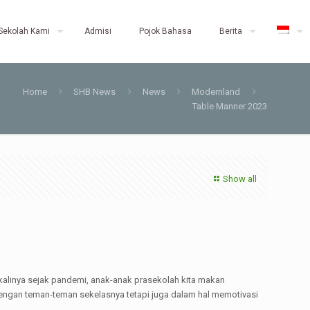
Sekolah Kami
Admisi
Pojok Bahasa
Berita
Home
SHB News
News
Modernland
Table Manner 2023
Show all
alinya sejak pandemi, anak-anak prasekolah kita makan
engan teman-teman sekelasnya tetapi juga dalam hal memotivasi