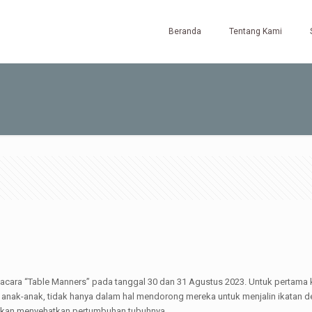
Beranda
Tentang Kami
ara “Table Manners” pada tanggal 30 dan 31 Agustus 2023. Untuk pertama k
 anak-anak, tidak hanya dalam hal mendorong mereka untuk menjalin ikatan d
 akan menyehatkan pertumbuhan tubuhnya.