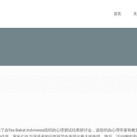
首页
关
加了由Tes Bakat Indonesia组织的心理测试结果研讨会，该组织由心
的信息。家长们在与演讲者的问答环节中表现出极大的热情。随后，活动继续进