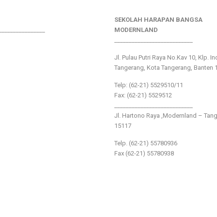
SEKOLAH HARAPAN BANGSA
________________
MODERNLAND
___________________________
Jl. Pulau Putri Raya No.Kav 10, Klp. I
Tangerang, Kota Tangerang, Banten 
Telp: (62-21) 5529510/11
Fax: (62-21) 5529512
___________________________
Jl. Hartono Raya ,Modernland – Tan
15117
Telp. (62-21) 55780936
Fax (62-21) 55780938