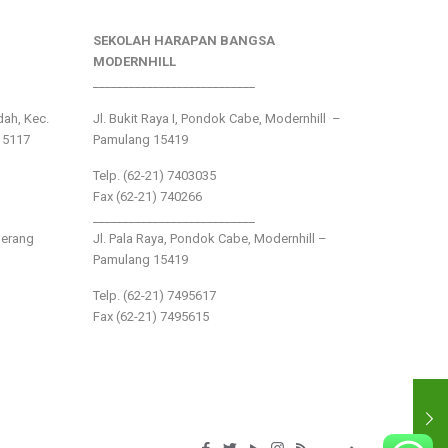
SEKOLAH HARAPAN BANGSA
MODERNHILL
___________________________
ndah, Kec.
Jl. Bukit Raya I, Pondok Cabe, Modernhill –
15117
Pamulang 15419
Telp. (62-21) 7403035
Fax (62-21) 740266
___________________________
gerang
Jl. Pala Raya, Pondok Cabe, Modernhill –
Pamulang 15419
Telp. (62-21) 7495617
Fax (62-21) 7495615