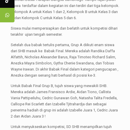
siswa terdaftar dalam kegiatan ini dan terdiri dari tiga kelompok.
Kelompok A untuk Kelas 1 dan 2, Kelompok B untuk Kelas 3 dan
4, dan Kelompok C untuk Kelas 5 dan 6.
Siswa mulai mempersiapkan dan berlatih untuk kompetisi dihari
terakhir ujian tengah semester.
Setelah dua babak tertulis pertama, Grup A diikuti enam siswa
dari SHB masuk ke Babak Final. Mereka adalah Randika Daffa
Alfattih, Nicholas Alexander Barus, Raja Timoteo Richard Salim,
Anezka Mayra Simbolon, Gytha Cheriie Swandana, dan Tobias
Wayne Irawan. Di akhir Babak Final dalam kategori pengucapan ,
Anezka dengan senang hati berhasil di posisi ke-3.
Untuk Babak Final Grup B, tujuh siswa yang mewakili SHB.
Mereka adalah James Fransisco Ardie, Aidan Tiono, Callista
Vania Pattipeiluhu, Cedric Gunawan Goh, Natasha Talita Fredella,
Calliope Rei Scarlett dan Izabelle Tjitrahardja dan sebagai
penerima hadiah di grup ini adalah Izabelle Juara 1, Cedric Juara
2 dan Aidan Juara 3 !
Untuk menyukseskan kompetisi, SD SHB menampilkan tujuh