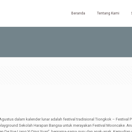
Beranda
Tentang Kami
ustus dalam kalender lunar adalah festival tradisional Tiongkok – Festival 
 playground Sekolah Harapan Bangsa untuk merayakan Festival Mooncake. A
n De Yue Liang Yi Ding Yuan” bersama-sama guru dan anak-anak. Kemudian di