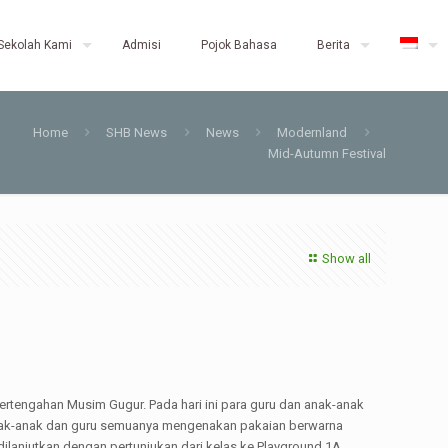
Sekolah Kami
Admisi
Pojok Bahasa
Berita
Home
SHB News
News
Modernland
Mid-Autumn Festival
Show all
Pertengahan Musim Gugur. Pada hari ini para guru dan anak-anak
nak-anak dan guru semuanya mengenakan pakaian berwarna
lanjutkan dengan pertunjukan dari kelas ke Playground 1A