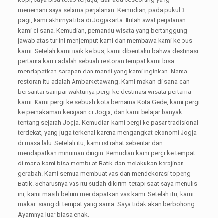
menemani saya selama perjalanan. Kemudian, pada pukul 3
pagi, kami akhirnya tiba di Jogjakarta. Itulah awal perjalanan
kami di sana. Kemudian, pemandu wisata yang bertanggung
jawab atas tur ini menjemput kami dan membawa kami ke bus
kami. Setelah kami naik ke bus, kami diberitahu bahwa destinasi
pertama kami adalah sebuah restoran tempat kami bisa
mendapatkan sarapan dan mandi yang kami inginkan. Nama
restoran itu adalah Ambarketawang. Kami makan di sana dan
bersantai sampai waktunya pergi ke destinasi wisata pertama
kami. Kami pergi ke sebuah kota bernama Kota Gede, kami pergi
ke pemakaman kerajaan di Jogja, dan kami belajar banyak
tentang sejarah Jogja. Kemudian kami pergi ke pasar tradisional
terdekat, yang juga terkenal karena mengangkat ekonomi Jogja
di masa lalu. Setelah itu, kami istirahat sebentar dan
mendapatkan minuman dingin. Kemudian kami pergi ke tempat
di mana kami bisa membuat Batik dan melakukan kerajinan
gerabah. Kami semua membuat vas dan mendekorasi topeng
Batik. Seharusnya vas itu sudah dikirim, tetapi saat saya menulis
ini, kami masih belum mendapatkan vas kami. Setelah itu, kami
makan siang di tempat yang sama. Saya tidak akan berbohong.
Ayamnya luar biasa enak.