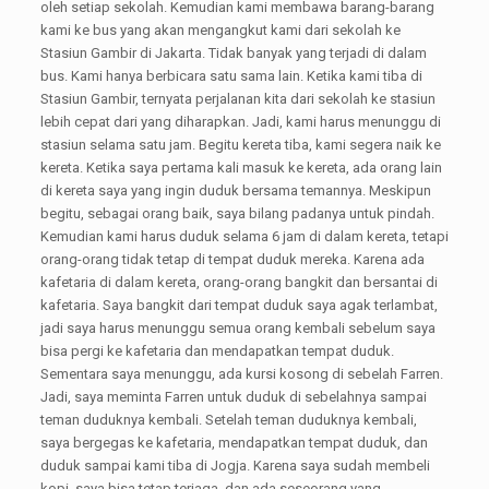
oleh setiap sekolah. Kemudian kami membawa barang-barang
kami ke bus yang akan mengangkut kami dari sekolah ke
Stasiun Gambir di Jakarta. Tidak banyak yang terjadi di dalam
bus. Kami hanya berbicara satu sama lain. Ketika kami tiba di
Stasiun Gambir, ternyata perjalanan kita dari sekolah ke stasiun
lebih cepat dari yang diharapkan. Jadi, kami harus menunggu di
stasiun selama satu jam. Begitu kereta tiba, kami segera naik ke
kereta. Ketika saya pertama kali masuk ke kereta, ada orang lain
di kereta saya yang ingin duduk bersama temannya. Meskipun
begitu, sebagai orang baik, saya bilang padanya untuk pindah.
Kemudian kami harus duduk selama 6 jam di dalam kereta, tetapi
orang-orang tidak tetap di tempat duduk mereka. Karena ada
kafetaria di dalam kereta, orang-orang bangkit dan bersantai di
kafetaria. Saya bangkit dari tempat duduk saya agak terlambat,
jadi saya harus menunggu semua orang kembali sebelum saya
bisa pergi ke kafetaria dan mendapatkan tempat duduk.
Sementara saya menunggu, ada kursi kosong di sebelah Farren.
Jadi, saya meminta Farren untuk duduk di sebelahnya sampai
teman duduknya kembali. Setelah teman duduknya kembali,
saya bergegas ke kafetaria, mendapatkan tempat duduk, dan
duduk sampai kami tiba di Jogja. Karena saya sudah membeli
kopi, saya bisa tetap terjaga, dan ada seseorang yang