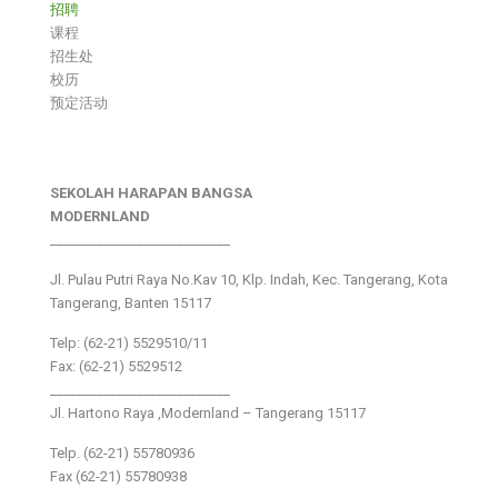
招聘
课程
招生处
校历
预定活动
SEKOLAH HARAPAN BANGSA
MODERNLAND
___________________________
Jl. Pulau Putri Raya No.Kav 10, Klp. Indah, Kec. Tangerang, Kota
Tangerang, Banten 15117
Telp: (62-21) 5529510/11
Fax: (62-21) 5529512
___________________________
Jl. Hartono Raya ,Modernland – Tangerang 15117
Telp. (62-21) 55780936
Fax (62-21) 55780938