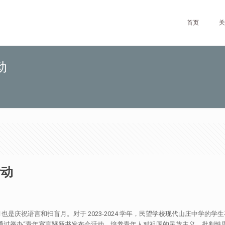
首页
关
动
活动
祝语言和扫盲月。对于 2023-2024 学年，民望学校现代山庄中学的学生再次
”。通过举办“青年宣言暨新书发布会活动，培养青年人对祖国的民族主义、批判