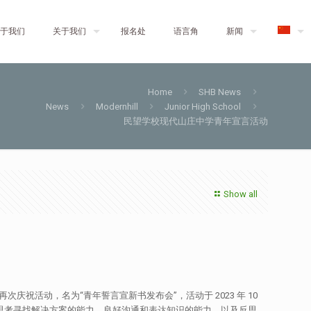
于我们
关于我们
报名处
语言角
新闻
Home
SHB News
News
Modernhill
Junior High School
民望学校现代山庄中学青年宣言活动
Show all
庆祝活动，名为“青年誓言宣新书发布会”，活动于 2023 年 10
性思考寻找解决方案的能力、良好沟通和表达知识的能力、以及反思