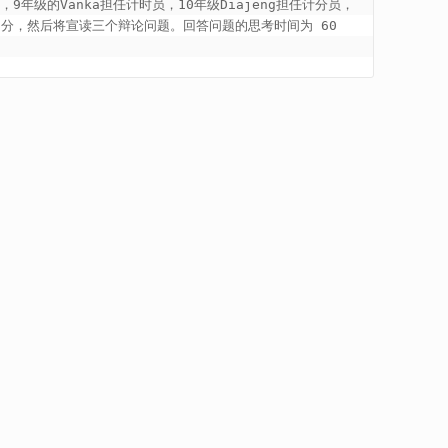
级的Vanka担任计时员，10年级Diajeng担任计分员，
分，然后将宣读三个辩论问题。回答问题的思考时间为 60 