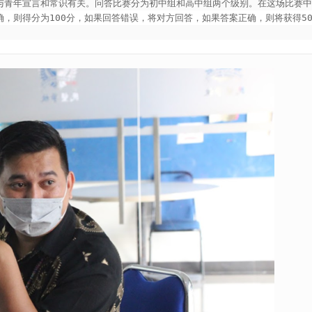
年宣言和常识有关。问答比赛分为初中组和高中组两个级别。在这场比赛中，9年
，则得分为100分，如果回答错误，将对方回答，如果答案正确，则将获得50