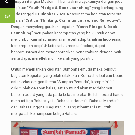
Harapan Bangsa Modernhill kembali merayakannya dengan judul
kegiatan “
Youth Pledge & Book Launching
” yang berlangsung
pada tanggal
31 Oktober 2023
. Adapun tema kegiatan tersebut
adalah “
Critical Thinking, Communicative, and Reflective
”.
Dengan menyelenggarakan kegiatan “
Youth Pledge & Book
Launching
” merupakan kesempatan yang baik untuk dapat
menumbuhkan sifat nasionalisme terhadap tanah air Indonesia,
kemampuan berpikir kritis untuk mencari solusi, dapat
berkomunikasi dan mengespresikan pengetahuan dengan baik
serta dapat merefleksi diri ke arah yang positif.
Untuk memeriahkan kegiatan Sumpah Pemuda maka berikut
kegiatan-kegiatan yang telah dilakukan. Kompetisi bulletin board
antar kelas dengan thema “Sumpah Pemuda”, kompetisi ini
diikuti oleh delapan kelas, setiap murid akan mendekorasi
bulletin board yang ada pada kelas mereka. Bulletin board harus
memuat tiga Bahasa yaitu Bahasa Indonesia, Bahasa Mandarin
dan Bahasa Inggris. Kegiatan ini sangat bermanfaat untuk
mengasah kemampuan ketiga Bahasa.