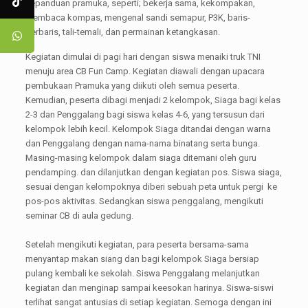
kepanduan pramuka, seperti; bekerja sama, kekompakan,
membaca kompas, mengenal sandi semapur, P3K, baris-
berbaris, tali-temali, dan permainan ketangkasan.
Kegiatan dimulai di pagi hari dengan siswa menaiki truk TNI
menuju area CB Fun Camp. Kegiatan diawali dengan upacara
pembukaan Pramuka yang diikuti oleh semua peserta.
Kemudian, peserta dibagi menjadi 2 kelompok, Siaga bagi kelas
2-3 dan Penggalang bagi siswa kelas 4-6, yang tersusun dari
kelompok lebih kecil. Kelompok Siaga ditandai dengan warna
dan Penggalang dengan nama-nama binatang serta bunga.
Masing-masing kelompok dalam siaga ditemani oleh guru
pendamping. dan dilanjutkan dengan kegiatan pos. Siswa siaga,
sesuai dengan kelompoknya diberi sebuah peta untuk pergi ke
pos-pos aktivitas. Sedangkan siswa penggalang, mengikuti
seminar CB di aula gedung.
Setelah mengikuti kegiatan, para peserta bersama-sama
menyantap makan siang dan bagi kelompok Siaga bersiap
pulang kembali ke sekolah. Siswa Penggalang melanjutkan
kegiatan dan menginap sampai keesokan harinya. Siswa-siswi
terlihat sangat antusias di setiap kegiatan. Semoga dengan ini