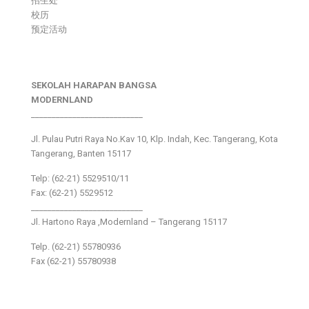
招生处
校历
预定活动
SEKOLAH HARAPAN BANGSA
MODERNLAND
___________________________
Jl. Pulau Putri Raya No.Kav 10, Klp. Indah, Kec. Tangerang, Kota
Tangerang, Banten 15117
Telp: (62-21) 5529510/11
Fax: (62-21) 5529512
___________________________
Jl. Hartono Raya ,Modernland – Tangerang 15117
Telp. (62-21) 55780936
Fax (62-21) 55780938