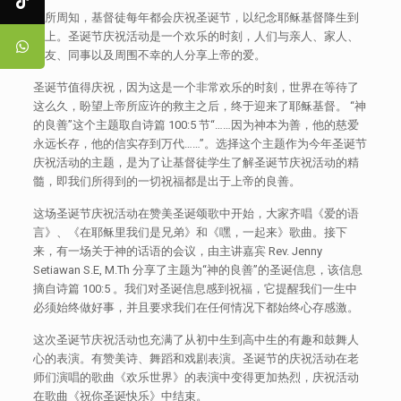
众所周知，基督徒每年都会庆祝圣诞节，以纪念耶稣基督降生到
世上。圣诞节庆祝活动是一个欢乐的时刻，人们与亲人、家人、
朋友、同事以及周围不幸的人分享上帝的爱。
圣诞节值得庆祝，因为这是一个非常欢乐的时刻，世界在等待了
这么久，盼望上帝所应许的救主之后，终于迎来了耶稣基督。 “神
的良善”这个主题取自诗篇 100:5 节“……因为神本为善，他的慈爱
永远长存，他的信实存到万代……”。选择这个主题作为今年圣诞节
庆祝活动的主题，是为了让基督徒学生了解圣诞节庆祝活动的精
髓，即我们所得到的一切祝福都是出于上帝的良善。
这场圣诞节庆祝活动在赞美圣诞颂歌中开始，大家齐唱《爱的语
言》、《在耶稣里我们是兄弟》和《嘿，一起来》歌曲。接下
来，有一场关于神的话语的会议，由主讲嘉宾 Rev. Jenny
Setiawan S.E, M.Th 分享了主题为“神的良善”的圣诞信息，该信息
摘自诗篇 100:5 。我们对圣诞信息感到祝福，它提醒我们一生中
必须始终做好事，并且要求我们在任何情况下都始终心存感激。
这次圣诞节庆祝活动也充满了从初中生到高中生的有趣和鼓舞人
心的表演。有赞美诗、舞蹈和戏剧表演。圣诞节的庆祝活动在老
师们演唱的歌曲《欢乐世界》的表演中变得更加热烈，庆祝活动
在歌曲《祝你圣诞快乐》中结束。