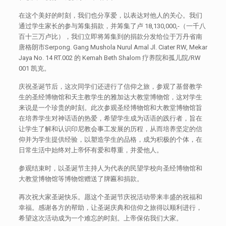
在这个美好的时刻，我们也分享爱，以表达对他人的关心。我们
通过学生家长的参与筹集捐款，并筹集了卢 18,130,000,-（一千八
百十三万卢比），我们立即将筹集到的捐款分发给位于万丹省南
唐格朗市Serpong. Gang Mushola Nurul Amal Jl. Ciater RW, Mekar
Jaya No. 14 RT.002 的 Kemah Beth Shalom 疗养院和孤儿院/RW
001 凯克。
庆祝圣诞节后，这次同学们还进行了信仰之旅，参观了基督教学
生的圣经博物馆和天主教学生的雅加达大教堂博物馆，这对学生
来说是一个珍贵的时刻。此次参观圣经博物馆和大教堂博物馆旨
在培养学生对神话语的热爱，希望学生成为话语的践行者，旨在
让学生了解和认识印尼教会事工发展的历程，从而培养坚定的信
仰并为学生提供经验，以塑造学生的品格，成为积极的个体，在
日常生活中始终对上帝怀有爱和尊重，并爱他人。
参观结束时，以圣诞节主持人为代表的民望学校向圣经博物馆和
大教堂博物馆等博物馆赠送了牌匾和捐款。
再次祝大家圣诞快乐。愿这个圣诞节庆祝活动带来丰盛的祝福和
幸福。感谢各方的帮助，让圣诞庆典和信仰之旅得以顺利进行，
希望这次活动成为一个难忘的时刻。上帝保佑我们大家。