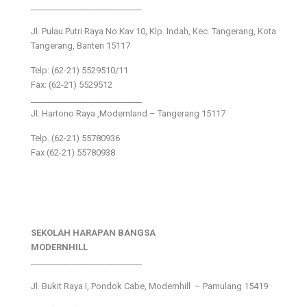
___________________________
Jl. Pulau Putri Raya No.Kav 10, Klp. Indah, Kec. Tangerang, Kota
Tangerang, Banten 15117
Telp: (62-21) 5529510/11
Fax: (62-21) 5529512
___________________________
Jl. Hartono Raya ,Modernland – Tangerang 15117
Telp. (62-21) 55780936
Fax (62-21) 55780938
SEKOLAH HARAPAN BANGSA
MODERNHILL
___________________________
Jl. Bukit Raya I, Pondok Cabe, Modernhill – Pamulang 15419