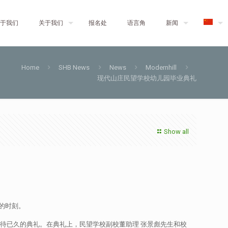
于我们
关于我们
报名处
语言角
新闻
Home
SHB News
News
Modernhill
现代山庄民望学校幼儿园毕业典礼
Show all
的时刻。
期待已久的典礼。在典礼上，民望学校副校董助理 张景彪先生和校