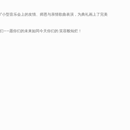
di”小型音乐会上的友情、师恩与亲情歌曲表演，为典礼画上了完美
们——愿你们的未来如同今天你们的 笑容般灿烂！