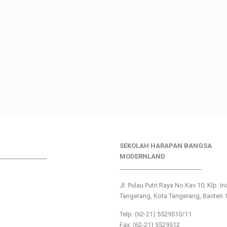
SEKOLAH HARAPAN BANGSA
________________
MODERNLAND
___________________________
Jl. Pulau Putri Raya No.Kav 10, Klp. I
Tangerang, Kota Tangerang, Banten 
Telp: (62-21) 5529510/11
Fax: (62-21) 5529512