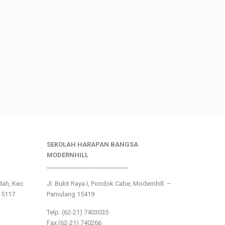
SEKOLAH HARAPAN BANGSA
MODERNHILL
___________________________
ndah, Kec.
Jl. Bukit Raya I, Pondok Cabe, Modernhill –
15117
Pamulang 15419
Telp. (62-21) 7403035
Fax (62-21) 740266