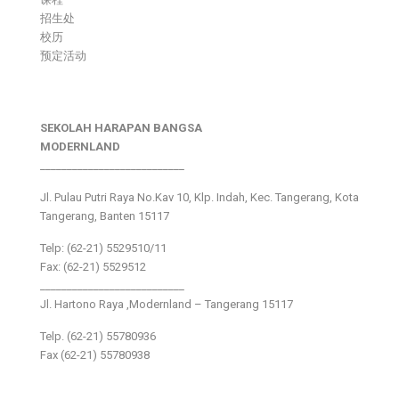
招生处
校历
预定活动
SEKOLAH HARAPAN BANGSA
MODERNLAND
___________________________
Jl. Pulau Putri Raya No.Kav 10, Klp. Indah, Kec. Tangerang, Kota
Tangerang, Banten 15117
Telp: (62-21) 5529510/11
Fax: (62-21) 5529512
___________________________
Jl. Hartono Raya ,Modernland – Tangerang 15117
Telp. (62-21) 55780936
Fax (62-21) 55780938