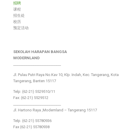
招聘
课程
招生处
校历
预定活动
SEKOLAH HARAPAN BANGSA
MODERNLAND
___________________________
Jl. Pulau Putri Raya No.Kav 10, Klp. Indah, Kec. Tangerang, Kota
Tangerang, Banten 15117
Telp: (62-21) 5529510/11
Fax: (62-21) 5529512
___________________________
Jl. Hartono Raya ,Modernland – Tangerang 15117
Telp. (62-21) 55780936
Fax (62-21) 55780938