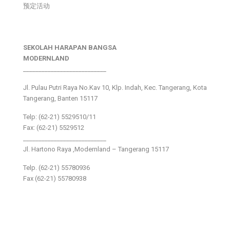
预定活动
SEKOLAH HARAPAN BANGSA
MODERNLAND
___________________________
Jl. Pulau Putri Raya No.Kav 10, Klp. Indah, Kec. Tangerang, Kota
Tangerang, Banten 15117
Telp: (62-21) 5529510/11
Fax: (62-21) 5529512
___________________________
Jl. Hartono Raya ,Modernland – Tangerang 15117
Telp. (62-21) 55780936
Fax (62-21) 55780938