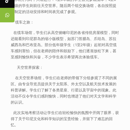
年级的学生则前往天空世界。随后两个组交换场馆，各自按照提
前制定的活动安排和时间表完成了参观。
缆车之旅：
在缆车场馆，学生们从高空俯瞰印尼的各省传统房屋模型，同时
还能看到印尼群岛的缩小版模型，如苏门答腊岛、爪哇岛、苏拉
威西岛和巴布亚岛。部分低年级学生（1至2年级）起初对高空缆
车感到害怕，但在老师的陪伴和鼓励下，他们逐渐放松下来，甚
至感到愉快和兴奋，不少学生表示希望再次体验缆车。
天空世界探索：
在天空世界场馆，学生们在老师的带领下分组参观了不同的展
区。由专业导览员提供关于太阳系、外太空以及航天技术发展的
科普讲解。学生们了解了各类星座、行星以及宇宙中的现象。此
活动不仅令学生们感到愉快，同时也增进了他们对天文学和科学
的认识。
此次实地考察活动让学生们在轻松愉快的氛围中开阔了眼界，获
得了关于印尼文化和科学知识的宝贵经验，并留下了难忘的回
忆。