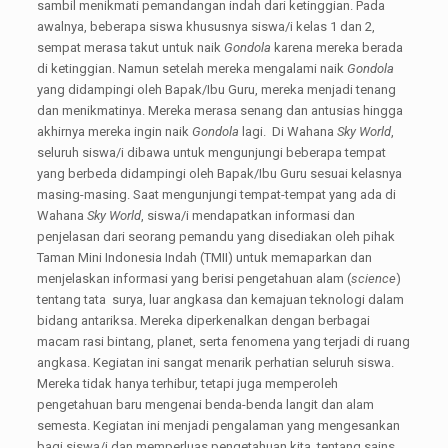
sambil menikmati pemandangan indah dari ketinggian. Pada
awalnya, beberapa siswa khususnya siswa/i kelas 1 dan 2,
sempat merasa takut untuk naik
Gondola
karena mereka berada
di ketinggian. Namun setelah mereka mengalami naik
Gondola
yang didampingi oleh Bapak/Ibu Guru, mereka menjadi tenang
dan menikmatinya. Mereka merasa senang dan antusias hingga
akhirnya mereka ingin naik
Gondola
lagi. Di Wahana
Sky World
,
seluruh siswa/i dibawa untuk mengunjungi beberapa tempat
yang berbeda didampingi oleh Bapak/Ibu Guru sesuai kelasnya
masing-masing. Saat mengunjungi tempat-tempat yang ada di
Wahana
Sky World
, siswa/i mendapatkan informasi dan
penjelasan dari seorang pemandu yang disediakan oleh pihak
Taman Mini Indonesia Indah (TMII) untuk memaparkan dan
menjelaskan informasi yang berisi pengetahuan alam (
science
)
tentang tata surya, luar angkasa dan kemajuan teknologi dalam
bidang antariksa. Mereka diperkenalkan dengan berbagai
macam rasi bintang, planet, serta fenomena yang terjadi di ruang
angkasa. Kegiatan ini sangat menarik perhatian seluruh siswa.
Mereka tidak hanya terhibur, tetapi juga memperoleh
pengetahuan baru mengenai benda-benda langit dan alam
semesta. Kegiatan ini menjadi pengalaman yang mengesankan
bagi siswa/i dan memperluas pengetahuan kita tentang sains