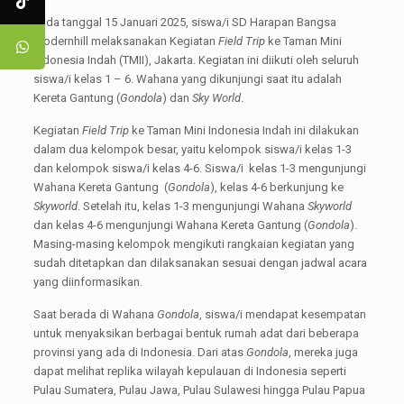
Pada tanggal 15 Januari 2025, siswa/i SD Harapan Bangsa
Modernhill melaksanakan Kegiatan
Field Trip
ke Taman Mini
Indonesia Indah (TMII), Jakarta. Kegiatan ini diikuti oleh seluruh
siswa/i kelas 1 – 6. Wahana yang dikunjungi saat itu adalah
Kereta Gantung (
Gondola
) dan
Sky World
.
Kegiatan
Field Trip
ke Taman Mini Indonesia Indah ini dilakukan
dalam dua kelompok besar, yaitu kelompok siswa/i kelas 1-3
dan kelompok siswa/i kelas 4-6. Siswa/i kelas 1-3 mengunjungi
Wahana Kereta Gantung (
Gondola
), kelas 4-6 berkunjung ke
Skyworld
. Setelah itu, kelas 1-3 mengunjungi Wahana
Skyworld
dan kelas 4-6 mengunjungi Wahana Kereta Gantung (
Gondola
).
Masing-masing kelompok mengikuti rangkaian kegiatan yang
sudah ditetapkan dan dilaksanakan sesuai dengan jadwal acara
yang diinformasikan.
Saat berada di Wahana
Gondola
, siswa/i mendapat kesempatan
untuk menyaksikan berbagai bentuk rumah adat dari beberapa
provinsi yang ada di Indonesia. Dari atas
Gondola
, mereka juga
dapat melihat replika wilayah kepulauan di Indonesia seperti
Pulau Sumatera, Pulau Jawa, Pulau Sulawesi hingga Pulau Papua