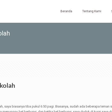
Beranda
Tentang Kami
olah
ekolah
ah, saya biasanya tiba pukul 6:50 pagi. Biasanya, sudah ada beberapa teman sa
 menunggu bel berbunyi, dan ketika bel berbunyi, saya duduk di kursi saya