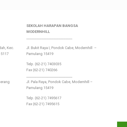
SEKOLAH HARAPAN BANGSA
MODERNHILL
___________________________
ndah, Kec.
Jl. Bukit Raya I, Pondok Cabe, Modernhill –
15117
Pamulang 15419
Telp. (62-21) 7403035
Fax (62-21) 740266
___________________________
gerang
Jl. Pala Raya, Pondok Cabe, Modernhill –
Pamulang 15419
Telp. (62-21) 7495617
Fax (62-21) 7495615