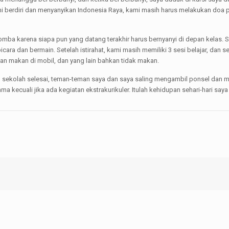
i berdiri dan menyanyikan Indonesia Raya, kami masih harus melakukan doa pag
mba karena siapa pun yang datang terakhir harus bernyanyi di depan kelas. Set
ara dan bermain. Setelah istirahat, kami masih memiliki 3 sesi belajar, dan s
n makan di mobil, dan yang lain bahkan tidak makan.
elah sekolah selesai, teman-teman saya dan saya saling mengambil ponsel da
a kecuali jika ada kegiatan ekstrakurikuler. Itulah kehidupan sehari-hari saya