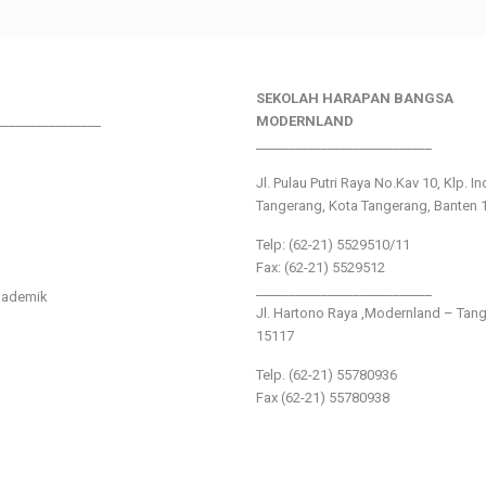
SEKOLAH HARAPAN BANGSA
________________
MODERNLAND
___________________________
Jl. Pulau Putri Raya No.Kav 10, Klp. I
Tangerang, Kota Tangerang, Banten 
Telp: (62-21) 5529510/11
Fax: (62-21) 5529512
___________________________
kademik
Jl. Hartono Raya ,Modernland – Tan
15117
Telp. (62-21) 55780936
Fax (62-21) 55780938