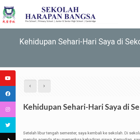
Kehidupan Sehari-Hari Saya di Sek
Kehidupan Sehari-Hari Saya di S
Setelah libur tengah semester, saya kembali ke sekolah. Di sekol
menulis agenda atau memeriksa kehadiran siswa. Kemudian, saya