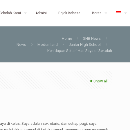
Sekolah Kami
Admisi
Pojok Bahasa
Berita
Home
SHB News
News
Modernland
Junior High School
Kehidupan Sehari-Hari Saya di Sekolah
Show all
ya di kelas. Saya adalah sekretaris, dan setiap pagi, saya
 dan meletakkan ponsel di kotak ponsel, menunggu guru menyuruh