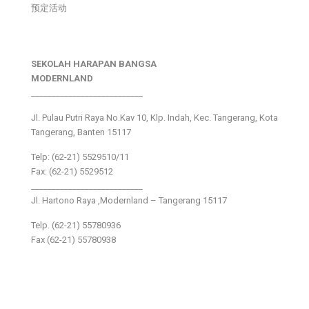
预定活动
SEKOLAH HARAPAN BANGSA
MODERNLAND
___________________________
Jl. Pulau Putri Raya No.Kav 10, Klp. Indah, Kec. Tangerang, Kota
Tangerang, Banten 15117
Telp: (62-21) 5529510/11
Fax: (62-21) 5529512
___________________________
Jl. Hartono Raya ,Modernland – Tangerang 15117
Telp. (62-21) 55780936
Fax (62-21) 55780938