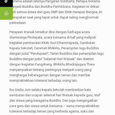
pertama adalah lahirnya Pangeran Siddharta, Pertapa Gotama
menjadi Buddha dan Buddha Parinibbana. Kegiatan ini diikuti
oleh semua siswa dan guru SMP dan SMA Harapan Bangsa, ini
merupakan saat yang tepat untuk dapat saling menghormati
perbedaan.
Perayaan Waisak tersebut diisi dengan berbagai acara
diantaranya Pindapata, acara bersama di hall yang meliputi
kegiatan pembacaan Kitab Suci Dhammapada, Sambutan
Kepala Sekolah, Ceramah Bhikkhu, Penampilan lagu Buddhis
dengan judul “Pendupaan”, Tarian Buddhis dan penampilan lagu
Buddhis dengan judul “Selamat Hari Waisak” dan diakhiri
dengan kegiatan Fangsheng. Bhikkhu Bhadrajagara Thera
menyampaikan tentang pentingnya menjadi orang yang
menghargai keberagaman dengan teman dan manfaat
mempraktekkan toleransi terhadap orang lain.
Ibu Sisilia Juni selaku kepala sekolah memberikan kata
sambutan dan ucapan selamat hari Waisak kepada guru, staf
dan siswa yang beragama Buddha. Dan juga mengingatkan
para guru dan siswa untuk bersama – sama mempraktekkan
toleransi terhadap teman yang berbeda agama, suku dan