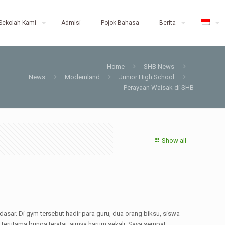
Sekolah Kami
Admisi
Pojok Bahasa
Berita
Home
SHB News
News
Modernland
Junior High School
Perayaan Waisak di SHB
Show all
ar. Di gym tersebut hadir para guru, dua orang biksu, siswa-
erutama bunga teratai; airnya harum sekali. Saya sempat