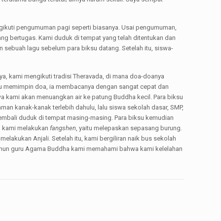
engikuti pengumuman pagi seperti biasanya. Usai pengumuman,
ang bertugas. Kami duduk di tempat yang telah ditentukan dan
sebuah lagu sebelum para biksu datang. Setelah itu, siswa-
ya, kami mengikuti tradisi Theravada, di mana doa-doanya
ksu memimpin doa, ia membacanya dengan sangat cepat dan
wa kami akan menuangkan air ke patung Buddha kecil. Para biksu
n kanak-kanak terlebih dahulu, lalu siswa sekolah dasar, SMP,
 kembali duduk di tempat masing-masing. Para biksu kemudian
, kami melakukan
fangshen
, yaitu melepaskan sepasang burung.
elakukan Anjali. Setelah itu, kami bergiliran naik bus sekolah
a, namun guru Agama Buddha kami memahami bahwa kami kelelahan