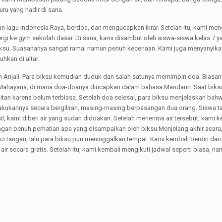
ru yang hadir di sana.
an lagu Indonesia Raya, berdoa, dan mengucapkan ikrar. Setelah itu, kami m
ergi ke gym sekolah dasar. Di sana, kami disambut oleh siswa-siswa kelas 7 y
su. Suasananya sangat ramai namun penuh keceriaan. Kami juga menyanyikan 
hkan di altar.
n Anjali. Para biksu kemudian duduk dan salah satunya memimpin doa. Biasan
si Mahayana, di mana doa-doanya diucapkan dalam bahasa Mandarin. Saat bi
itan karena belum terbiasa. Setelah doa selesai, para biksu menjelaskan bah
kannya secara bergiliran, masing-masing berpasangan dua orang. Siswa tama
l, kami diberi air yang sudah didoakan. Setelah menerima air tersebut, kami
n penuh perhatian apa yang disampaikan oleh biksu.Menjelang akhir acara
i tangan, lalu para biksu pun meninggalkan tempat. Kami kembali berdiri dan m
ir secara gratis. Setelah itu, kami kembali mengikuti jadwal seperti bias