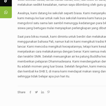
melakukan sedikit kesalahan, namun saya dibimbing oleh guru-gu
Awalnya, kami datang ke sekolah seperti biasa. Kami menyanyik
kami menuju ke luar untuk naik bus sekolah karena kami harus p
mengobrol satu sama lain sambil menunggu kedatangan para bik
siswa yang bertugas mulai menyiapkan perlengkapan yang dibutu
Saat para biksu masuk, kami diminta untuk berdiri dan melakuka
menggunakan bahasa Pali, namun kali ini kami mengikuti tradi
lancar. Kami mencoba mengikuti kecepatannya, tetapi kami kesul
menjelaskan cara melakukannya dengan benar. Kami semua melaku
dan terakhir SMA. Setelah menuangkan air ke patung Buddha keci
memberikan pelajaran Dhammadesana. Kami mendengarkan denga
Itu adalah momen yang luar biasa. Setelah
fangshen
, kami mencuc
dan kembali ke SHB 3, di mana kami mendapat makan siang dan a
sehingga tidak belajar apa pun hari itu.
Share