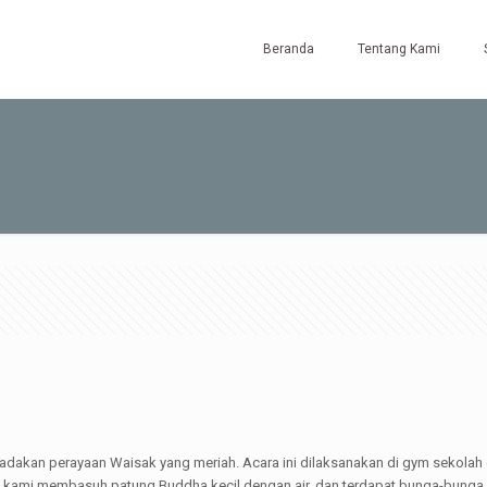
Beranda
Tentang Kami
akan perayaan Waisak yang meriah. Acara ini dilaksanakan di gym sekolah das
, kami membasuh patung Buddha kecil dengan air, dan terdapat bunga-bunga, t