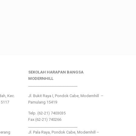
SEKOLAH HARAPAN BANGSA
MODERNHILL
___________________________
ndah, Kec.
Jl. Bukit Raya I, Pondok Cabe, Modernhill –
15117
Pamulang 15419
Telp. (62-21) 7403035
Fax (62-21) 740266
___________________________
gerang
Jl. Pala Raya, Pondok Cabe, Modernhill –