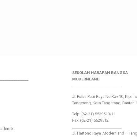
SEKOLAH HARAPAN BANGSA
________________
MODERNLAND
___________________________
Jl. Pulau Putri Raya No.Kav 10, Klp. I
Tangerang, Kota Tangerang, Banten 
Telp: (62-21) 5529510/11
Fax: (62-21) 5529512
___________________________
kademik
Jl. Hartono Raya ,Modernland – Tan