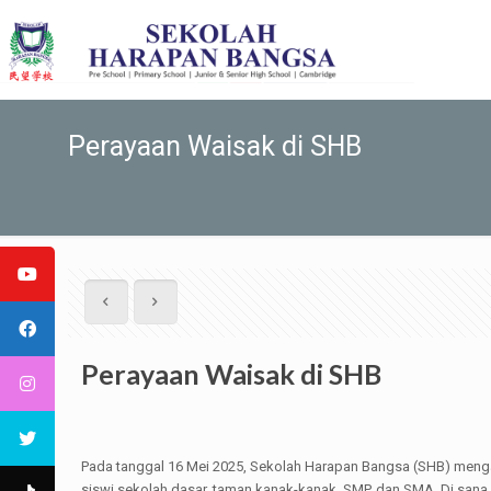
Perayaan Waisak di SHB
Perayaan Waisak di SHB
Pada tanggal 16 Mei 2025, Sekolah Harapan Bangsa (SHB) mengad
siswi sekolah dasar, taman kanak-kanak, SMP, dan SMA. Di sana