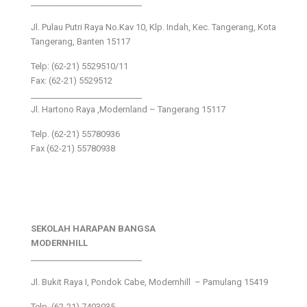
___________________________
Jl. Pulau Putri Raya No.Kav 10, Klp. Indah, Kec. Tangerang, Kota
Tangerang, Banten 15117
Telp: (62-21) 5529510/11
Fax: (62-21) 5529512
___________________________
Jl. Hartono Raya ,Modernland – Tangerang 15117
Telp. (62-21) 55780936
Fax (62-21) 55780938
SEKOLAH HARAPAN BANGSA
MODERNHILL
___________________________
Jl. Bukit Raya I, Pondok Cabe, Modernhill – Pamulang 15419
Telp. (62-21) 7403035