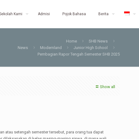
Sekolah Kami
Admisi
Pojok Bahasa
Berita
Home
SHB News
News
Modernland
Junior High School
Pembagian Rapor Tengah Semester SHB 2025
Show all
n atau setengah semester tersebut, para orang tua dapat
por dilaksanakan di kelas masing-masing siswa, di mana wali