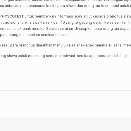
a antusias dan penasaran ketika para siswa dan orang tua berkumpul untuk me
PHYSCOTEST
untuk memberikan informasi lebih lanjut kepada orang tua sisw
disional oleh siswa kelas 7 dan 10 yang tergabung dalam kelas seni tari tradi
dasan anak-anak mereka. Setelah seminar, diharapkan para orang tua dapat
para orang tua sebelum seminar dimulai.
lesai, para orang tua diarahkan menuju kelas anak-anak mereka. Di sana, mer
ng siswa untuk merenung serta memotivasi mereka agar berusaha lebih giat