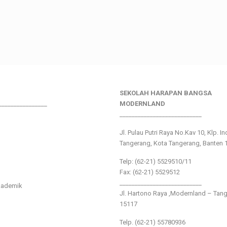
SEKOLAH HARAPAN BANGSA
________________
MODERNLAND
___________________________
Jl. Pulau Putri Raya No.Kav 10, Klp. I
Tangerang, Kota Tangerang, Banten 
Telp: (62-21) 5529510/11
Fax: (62-21) 5529512
___________________________
kademik
Jl. Hartono Raya ,Modernland – Tan
15117
Telp. (62-21) 55780936