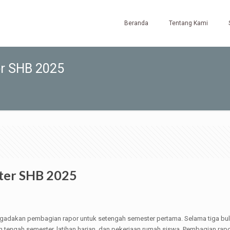
Beranda
Tentang Kami
r SHB 2025
ter SHB 2025
gadakan pembagian rapor untuk setengah semester pertama. Selama tiga bula
jian tengah semester, latihan harian, dan pekerjaan rumah siswa. Pembagian ra