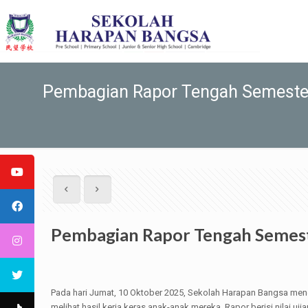
Pembagian Rapor Tengah Semeste
Pembagian Rapor Tengah Semes
Pada hari Jumat, 10 Oktober 2025, Sekolah Harapan Bangsa men
melihat hasil kerja keras anak-anak mereka. Rapor berisi nilai u