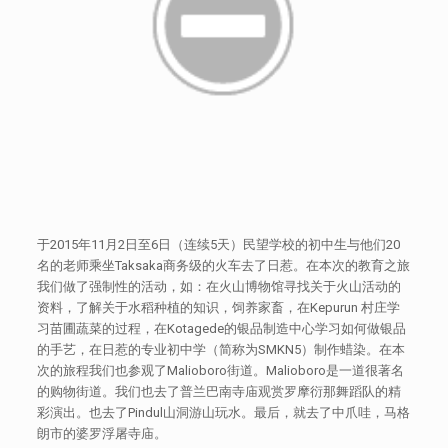
于2015年11月2日至6日（连续5天）民望学校的初中生与他们20
名的老师乘坐Taksaka商务级的火车去了日惹。在本次的教育之旅
我们做了强制性的活动，如：在火山博物馆寻找关于火山活动的
资料，了解关于水稻种植的知识，饲养家畜，在Kepurun 村庄学
习苗圃蔬菜的过程，在Kotagede的银品制造中心学习如何做银品
的手艺，在日惹的专业初中学（简称为SMKN5）制作蜡染。在本
次的旅程我们也参观了Malioboro街道。Malioboro是一道很著名
的购物街道。我们也去了普兰巴南寺庙观赏罗摩衍那舞蹈队的精
彩演出。也去了Pindul山洞游山玩水。最后，就去了中爪哇，马格
朗市的婆罗浮屠寺庙。