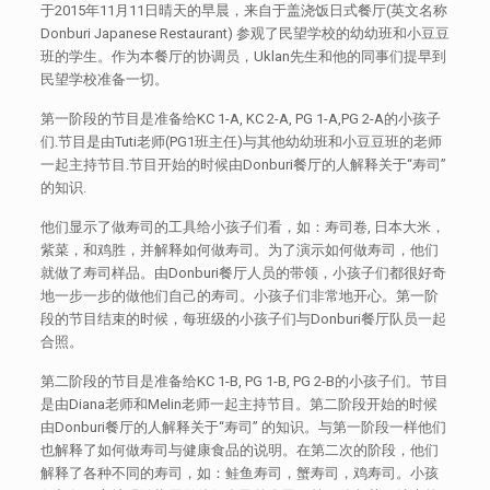
于2015年11月11日晴天的早晨，来自于盖浇饭日式餐厅(英文名称
Donburi Japanese Restaurant) 参观了民望学校的幼幼班和小豆豆
班的学生。作为本餐厅的协调员，Uklan先生和他的同事们提早到
民望学校准备一切。
第一阶段的节目是准备给KC 1-A, KC 2-A, PG 1-A,PG 2-A的小孩子
们.节目是由Tuti老师(PG1班主任)与其他幼幼班和小豆豆班的老师
一起主持节目.节目开始的时候由Donburi餐厅的人解释关于“寿司”
的知识.
他们显示了做寿司的工具给小孩子们看，如：寿司卷, 日本大米，
紫菜，和鸡胜，并解释如何做寿司。为了演示如何做寿司，他们
就做了寿司样品。由Donburi餐厅人员的带领，小孩子们都很好奇
地一步一步的做他们自己的寿司。小孩子们非常地开心。第一阶
段的节目结束的时候，每班级的小孩子们与Donburi餐厅队员一起
合照。
第二阶段的节目是准备给KC 1-B, PG 1-B, PG 2-B的小孩子们。节目
是由Diana老师和Melin老师一起主持节目。第二阶段开始的时候
由Donburi餐厅的人解释关于“寿司” 的知识。与第一阶段一样他们
也解释了如何做寿司与健康食品的说明。在第二次的阶段，他们
解释了各种不同的寿司，如：鲑鱼寿司，蟹寿司，鸡寿司。小孩