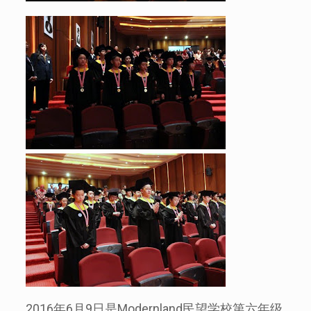
2016
年
6
月
9
日是
Modernland
民望学校第六年级