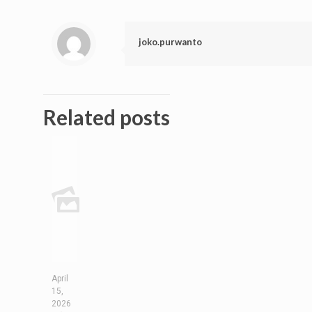
joko.purwanto
Related posts
April
15,
2026