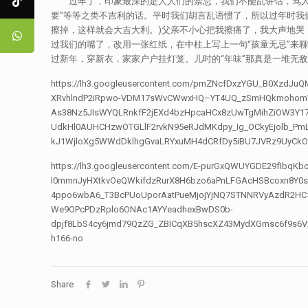
过年了，印象最深的是大人们的禁忌，我们不能乱讲话，骂人的话，
要”等等之类不吉利的话。平时我们胡言乱语惯了，所以过年时我
擦掉，这样就会大吉大利。)父亲不小心把我擦痛了，我大声地哭
过我们的嘴了，改用一张红纸，在中柱上写上一句“孩童无忌”来
过新年，穿新衣，家家户户挂灯笼。儿时的“年味”那真是一堆无敌
https://lh3.googleusercontent.com/pmZNcfDxzYGU_B0XzdJu
XRvhlndP2iRpwo-VDM17sWvCWwxHQ–YT4UQ_zSmHQkmohomV1b
As38Nz5JIsWYQLRnkfF2jEXd4bzHpcaHCx8zUwTgMihZiOW3Y1
UdkHl0AUHCHzwOTGLlF2rvkN95eRJdMKdpy_Ig_OCkyEjolb_Pm
kJ1WjloXg5WWdDklhgGvaLRYxuMH4dCRfDy5iBU7JVRz9UyCkOX
https://lh3.googleusercontent.com/E-purGxQWUYGDE29fIbqKb
l0mmnJyHXtkvOeQWkifdzRurX8H6bzo6aPnLFGAcHSBcoxn8Y0s
4ppo6wbA6_T3BcPUoUporAatPueMjojYjNQ7STNNRVyAzdR2HC5
We9OPcPDzRplo6ONAc1AYYeadhexBwDS0b-
dpjf8LbS4cy6jmd79QzZG_ZBICqXB5hscXZ43MydXGmsc6f9s6V
h166-no
Share