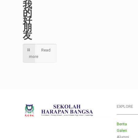
我
的
好
朋
友
Read
more
EXPLORE
___________
Berita
Galeri
Alumni