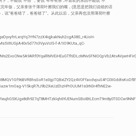
，不能说“不恰”，要说“年年有余”;不喜欢的东西不能说“不
完年饭，父亲拿张干薄荷叶擦我们的嘴，(意思是把我们说错的话
，说“爸爸错了，爸爸错了”。从此以后，父亲再也没用薄荷叶擦
eDyvyfrrLxrqYq7rYN7zzX4IqjkakNuh2cgA38S_r4UoH-
IIUGjiA40v5d77n3VyuVcI5-f-A1IO9KUta_qC-
PMs2EvoCNw5A9ARf0YqalRMVEiHEuGTfhlDLcMNvSFNIOQpVb2AtvAVyerHFir
MQV1Gf96BVRBhsSoR1e3ijpTQBxIZY2Qz4VOFfaodvpuS4FCI3IGddtsKoDfB
Sazw1mOag-V15kqR7tJ9b2XeUzEhzHPrOUUM1s0rN3r4fhNE2w-
VReujhG5XUgx8dh927qT8MHTzklqh6YUENumSBoIBtLEcmT9m8y0TSDCw9NNF