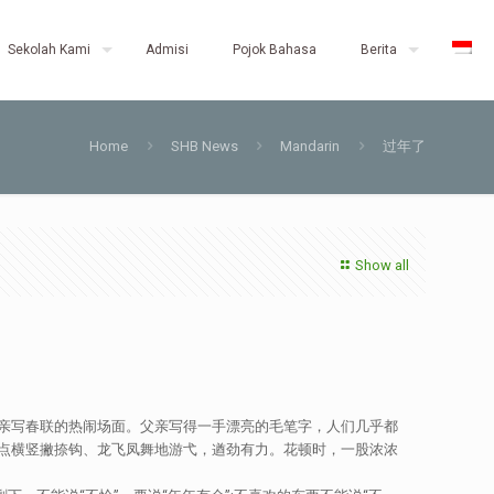
Sekolah Kami
Admisi
Pojok Bahasa
Berita
Home
SHB News
Mandarin
过年了
Show all
亲写春联的热闹场面。父亲写得一手漂亮的毛笔字，人们几乎都
点横竖撇捺钩、龙飞凤舞地游弋，遒劲有力。花顿时，一股浓浓